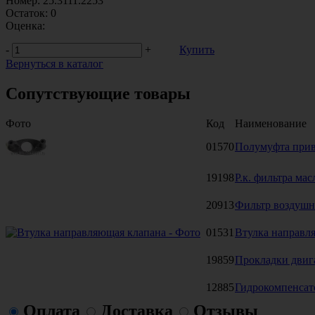
Номер:
25.3111.2253
Остаток:
0
Оценка:
-
+
Купить
Вернуться в каталог
Сопутствующие товары
Фото
Код
Наименование
01570
Полумуфта при
19198
Р.к. фильтра ма
20913
Фильтр воздушн
01531
Втулка направл
19859
Прокладки двиг
12885
Гидрокомпенса
Оплата
Доставка
Отзывы