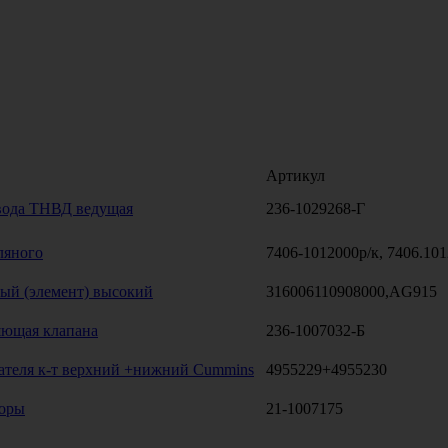
Артикул
вода ТНВД ведущая
236-1029268-Г
сляного
7406-1012000р/к, 7406.10
ый (элемент) высокий
316006110908000,AG915
яющая клапана
236-1007032-Б
ателя к-т верхний +нижний Cummins
4955229+4955230
торы
21-1007175