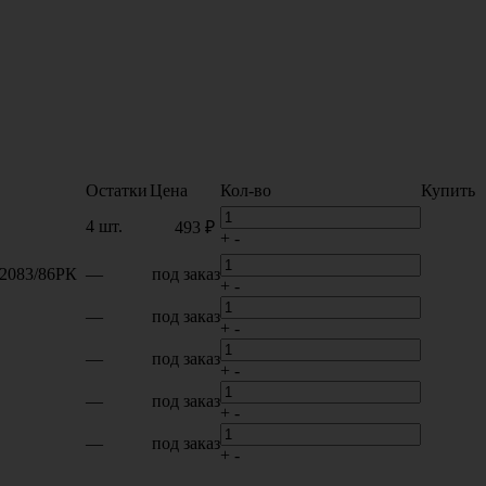
Остатки
Цена
Кол-во
Купить
4 шт.
493 ₽
+
-
12083/86РК
—
под заказ
+
-
—
под заказ
+
-
—
под заказ
+
-
—
под заказ
+
-
—
под заказ
+
-