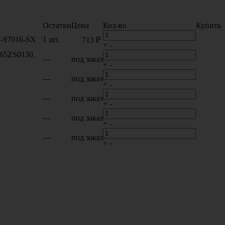
Остатки
Цена
Кол-во
Купить
1-97016-SX
1 шт.
713 ₽
+
-
465ZS0130,
—
под заказ
+
-
—
под заказ
+
-
—
под заказ
+
-
—
под заказ
+
-
—
под заказ
+
-