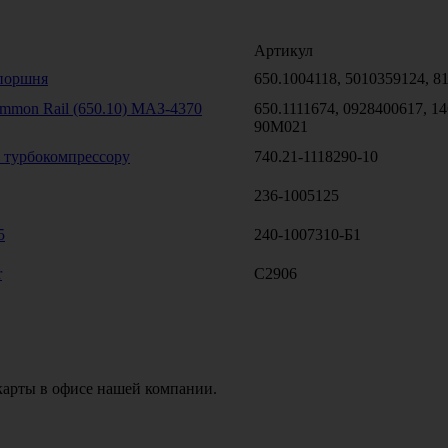
Артикул
поршня
650.1004118, 5010359124, 8
mmon Rail (650.10) МАЗ-4370
650.1111674, 0928400617, 1
90M021
к турбокомпрессору
740.21-1118290-10
236-1005125
5
240-1007310-Б1
r
C2906
карты в офисе нашей компании.