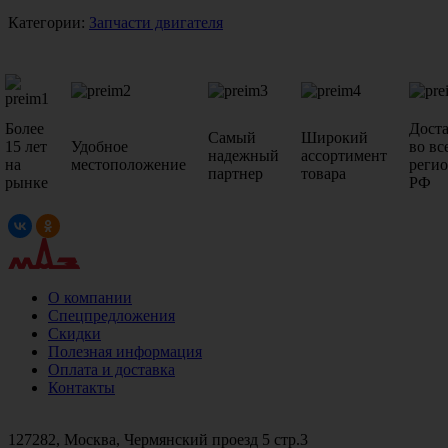
Категории:
Запчасти двигателя
Более
Дост
Самый
Широкий
15 лет
Удобное
во вс
надежный
ассортимент
на
местоположение
реги
партнер
товара
рынке
РФ
О компании
Спецпредложения
Скидки
Полезная информация
Оплата и доставка
Контакты
+7 (499)
476-82-09
+7 (495)
740-26-16
+7 (495)
972-32-70
127282, Москва, Чермянский проезд 5 стр.3