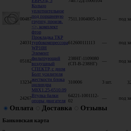
ЕВРО-4, 5
740.72Д-1000104
Кольцо
уплотнительное
под поршневую
00487
7511.1004005-10
—
под за
группу, произв.
<>, комплект
фтор
Прокладка ТКР
24031
турбокомпрессора
612600111113
—
под за
WP10H
Элемент
фильтрующий
238НГ-1109080
05182
—
под за
воздушный
(СП-В-238НГ)
СПЕКТР, с дном
Болт усилителя
жесткости блока
13234
310006
3 шт.
3
цилиндра
М8Х1.25-6510.09
Втулка балки
64221-1001112-
24267
—
под за
опоры двигателя
02
Оплата
Доставка
Отзывы
Банковская карта