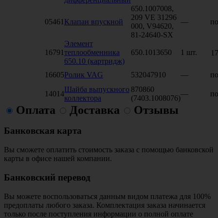
650.1007008,
209 VE 31296
05461
Клапан впускной
—
по
000, V94620,
81-24640-SX
Элемент
16791
теплообменника
650.1013650
1 шт.
17
650.10 (картридж)
16605
Ролик VAG
532047910
—
по
Шайба выпускного
870860
14014
—
по
коллектора
(7403.1008076)
Оплата
Доставка
Отзывы
Банковская карта
Вы сможете оплатить стоимость заказа с помощью банковской
карты в офисе нашей компании.
Банковский перевод
Вы можете воспользоваться данным видом платежа для 100%
предоплаты любого заказа. Комплектация заказа начинается
только после поступления информации о полной оплате