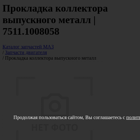
Прокладка коллектора
выпускного металл |
7511.1008058
Каталог запчастей МАЗ
/
Запчасти двигателя
/
Прокладка коллектора выпускного металл
Продолжая пользоваться сайтом, Вы соглашаетесь с
полит