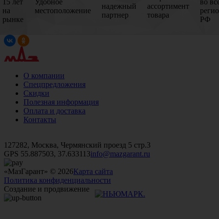
15 лет
Удобное
во вс
надежный
ассортимент
на
местоположение
реги
партнер
товара
рынке
РФ
О компании
Спецпредложения
Скидки
Полезная информация
Оплата и доставка
Контакты
+7 (499)
476-82-09
+7 (495)
740-26-16
+7 (495)
972-32-70
127282, Москва, Чермянский проезд 5 стр.3
GPS 55.887503, 37.633113
info@mazgarant.ru
«МазГарант» © 2026
Карта сайта
Политика конфиденциальности
Создание и продвижение