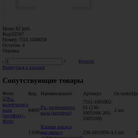
Цена:
82
руб.
Код:
02597
Номер:
7511.1008058
Остаток:
4
Оценка:
-
+
Купить
Вернуться в каталог
Сопутствующие товары
Фото
Код
Наименование
Артикул
Остатки
Це
7511-1005002-
Р.к. коленчатого
01 (236-
04697
2 шт.
вала (штифты)
1005169/ 201-
1005169)
Клапан насоса
13586
масляного
236-1011056-А
1 шт.
2
дифференциальный