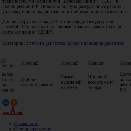
транспортными компаниями "Деловые линии", "ПЭК" в
любой регион РФ. Оплата за погрузо-разгрузочные работы ,
упаковку и доставку до транспортной компании не взимается.
Доставка грузов весом до 3 кг производятся курьерской
службой. С тарифами и условиями можно ознакомиться на
сайте компании "СДЭК".
Категории:
Запчасти двигателя
,
Блоки цилиндров двигателя
Более
Дост
Самый
Широкий
15 лет
Удобное
во вс
надежный
ассортимент
на
местоположение
реги
партнер
товара
рынке
РФ
О компании
Спецпредложения