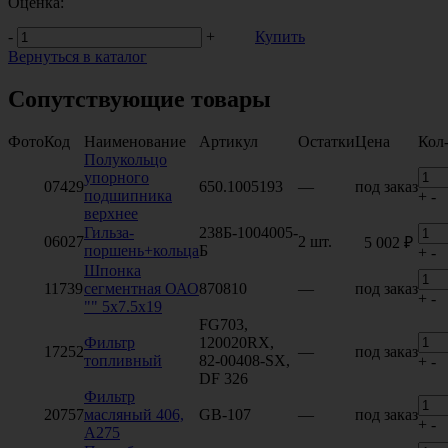
Оценка:
-
+
Купить
Вернуться в каталог
Сопутствующие товары
Фото
Код
Наименование
Артикул
Остатки
Цена
Кол
Полукольцо
упорного
07429
650.1005193
—
под заказ
подшипника
+
-
верхнее
Гильза-
238Б-1004005-
06027
2 шт.
5 002 ₽
поршень+кольца
Б
+
-
Шпонка
11739
сегментная ОАО
870810
—
под заказ
+
-
"" 5х7.5х19
FG703,
Фильтр
120020RX,
17252
—
под заказ
топливный
82-00408-SX,
+
-
DF 326
Фильтр
20757
масляный 406,
GB-107
—
под заказ
+
-
А275