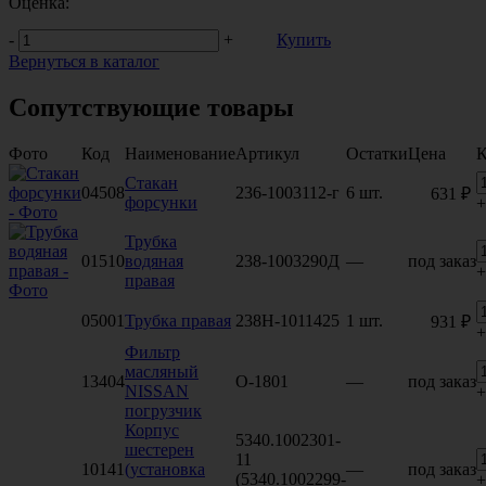
Оценка:
-
+
Купить
Вернуться в каталог
Сопутствующие товары
Фото
Код
Наименование
Артикул
Остатки
Цена
К
Стакан
04508
236-1003112-г
6 шт.
631 ₽
форсунки
+
Трубка
01510
водяная
238-1003290Д
—
под заказ
+
правая
05001
Трубка правая
238Н-1011425
1 шт.
931 ₽
+
Фильтр
масляный
13404
O-1801
—
под заказ
NISSAN
+
погрузчик
Корпус
5340.1002301-
шестерен
11
10141
(установка
—
под заказ
(5340.1002299-
+