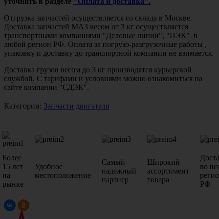
уточнить в разделе
"Оплата и доставка".
Отгрузка запчастей осуществляется со склада в Москве.
Доставка запчастей МАЗ весом от 3 кг осуществляется
транспортными компаниями "Деловые линии", "ПЭК" в
любой регион РФ. Оплата за погрузо-разгрузочные работы ,
упаковку и доставку до транспортной компании не взимается.
Доставка грузов весом до 3 кг производятся курьерской
службой. С тарифами и условиями можно ознакомиться на
сайте компании "СДЭК".
Категории:
Запчасти двигателя
Более
Дост
Самый
Широкий
15 лет
Удобное
во вс
надежный
ассортимент
на
местоположение
реги
партнер
товара
рынке
РФ