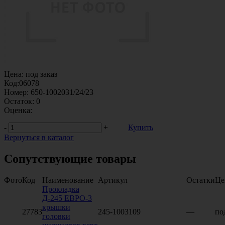
Цена:
под заказ
Код:
06078
Номер:
650-1002031/24/23
Остаток:
0
Оценка:
-
+
Купить
Вернуться в каталог
Сопутствующие товары
Фото
Код
Наименование
Артикул
Остатки
Це
Прокладка
Д-245 ЕВРО-3
крышки
27783
245-1003109
—
по
головки