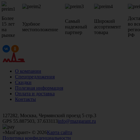
Более
Дост
Самый
Широкий
15 лет
Удобное
во вс
надежный
ассортимент
на
местоположение
реги
партнер
товара
рынке
РФ
О компании
Спецпредложения
Скидки
Полезная информация
Оплата и доставка
Контакты
+7 (499)
476-82-09
+7 (495)
740-26-16
+7 (495)
972-32-70
127282, Москва, Чермянский проезд 5 стр.3
GPS 55.887503, 37.633113
info@mazgarant.ru
«МазГарант» © 2026
Карта сайта
Политика конфиденциальности