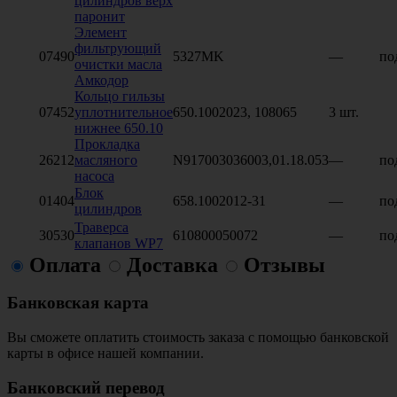
цилиндров верх
паронит
Элемент
фильтрующий
07490
5327MK
—
по
очистки масла
Амкодор
Кольцо гильзы
07452
уплотнительное
650.1002023, 108065
3 шт.
нижнее 650.10
Прокладка
26212
масляного
N917003036003,01.18.053
—
по
насоса
Блок
01404
658.1002012-31
—
по
цилиндров
Траверса
30530
610800050072
—
по
клапанов WP7
Оплата
Доставка
Отзывы
Банковская карта
Вы сможете оплатить стоимость заказа с помощью банковской
карты в офисе нашей компании.
Банковский перевод