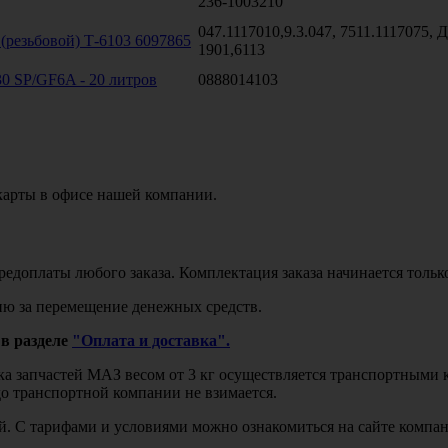
236-1003210
047.1117010,9.3.047, 7511.1117075,
резьбовой) Т-6103 6097865
1901,6113
0 SP/GF6A - 20 литров
0888014103
карты в офисе нашей компании.
едоплаты любого заказа. Комплектация заказа начинается тольк
ю за перемещение денежных средств.
в разделе
"Оплата и доставка".
авка запчастей МАЗ весом от 3 кг осуществляется транспортны
до транспортной компании не взимается.
бой. С тарифами и условиями можно ознакомиться на сайте комп