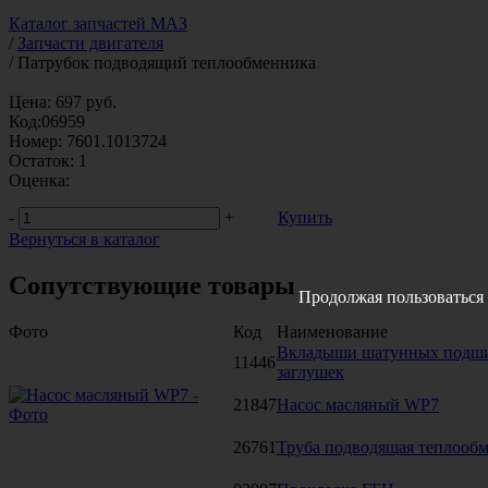
Каталог запчастей МАЗ
/
Запчасти двигателя
/
Патрубок подводящий теплообменника
Цена:
697
руб.
Код:
06959
Номер:
7601.1013724
Остаток:
1
Оценка:
-
+
Купить
Вернуться в каталог
Сопутствующие товары
Продолжая пользоваться 
Фото
Код
Наименование
Вкладыши шатунных подши
11446
заглушек
21847
Насос масляный WP7
26761
Труба подводящая теплообм