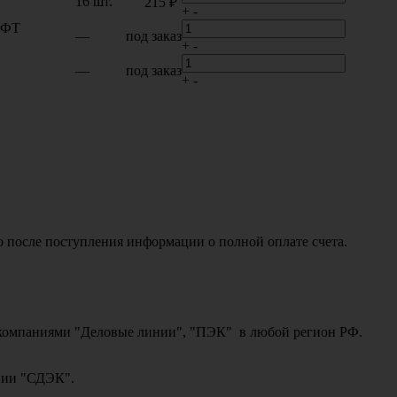
16 шт.
215 ₽
+
-
 ДФТ
—
под заказ
+
-
—
под заказ
+
-
о после поступления информации о полной оплате счета.
ми компаниями "Деловые линии", "ПЭК" в любой регион РФ.
ании "СДЭК".