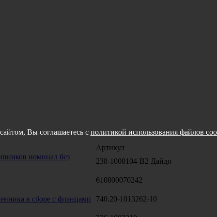
сайтом, Вы соглашаетесь с
политикой использования файлов coo
Артикул
пников номинал без
238-1000104-В2 Дайдо
610800070242
енника в сборе с фланцами
740.20-1013262-10