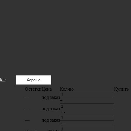
kie
.
Хорошо
Остатки
Цена
Кол-во
Купить
—
под заказ
+
-
—
под заказ
+
-
—
под заказ
+
-