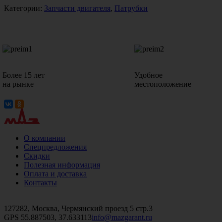
Категории:
Запчасти двигателя
,
Патрубки
Более 15 лет
Удобное
на рынке
местоположение
О компании
Спецпредложения
Скидки
Полезная информация
Оплата и доставка
Контакты
+7 (499)
476-82-09
+7 (495)
740-26-16
+7 (495)
972-32-70
127282, Москва, Чермянский проезд 5 стр.3
GPS 55.887503, 37.633113
info@mazgarant.ru