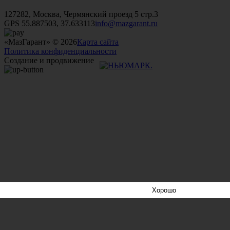
+7 (499)
476-82-09
+7 (495)
740-26-16
+7 (495)
972-32-70
127282, Москва, Чермянский проезд 5 стр.3
GPS 55.887503, 37.633113
info@mazgarant.ru
«МазГарант» © 2026
Карта сайта
Политика конфиденциальности
Создание и продвижение
Хорошо