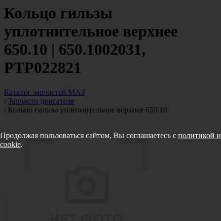
Кольцо гильзы
уплотнительное верхнее
650.10 | 650.1002031,
PTP022821
Каталог запчастей МАЗ
/
Запчасти двигателя
/
Кольцо гильзы уплотнительное верхнее 650.10
Продолжая пользоваться сайтом, Вы соглашаетесь с
политикой и
cookie
.