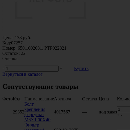
Цена:
138
руб.
Код:
07257
Номер:
650.1002031, PTP022821
Остаток:
22
Оценка:
-
+
Купить
Вернуться в каталог
Сопутствующие товары
Фото
Код
Наименование
Артикул
Остатки
Цена
Кол-в
Болт
крепления
29352
4017567
—
под заказ
форсунки
+
-
М6Х1.00Х40
Фильтр