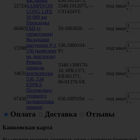
масляный
650.1012075,
22724
SAMPIYON
5340.1012075,
—
под заказ
+
-
LONG LIFE
CS1424VL
30 000 км
Прокладка
06463
ГБЦ (с
50-1003020
—
под заказ
+
-
герметиком)
Вкладыши
шатунные Р-1
536.1000104-
15590
—
под заказ
536 (комплект
Р1
+
-
на двигатель)
Ремень
5340.1308170-
привода
10, 6PK1371,
14031
вентилятора
—
под заказ
EB361371,
+
-
536, 534
06-01370-SX
ESPRA
Полукольцо
упорного
07430
650.1005194
—
под заказ
подшипника
+
-
нижнее
Оплата
Доставка
Отзывы
Банковская карта
Вы сможете оплатить стоимость заказа с помощью банковской