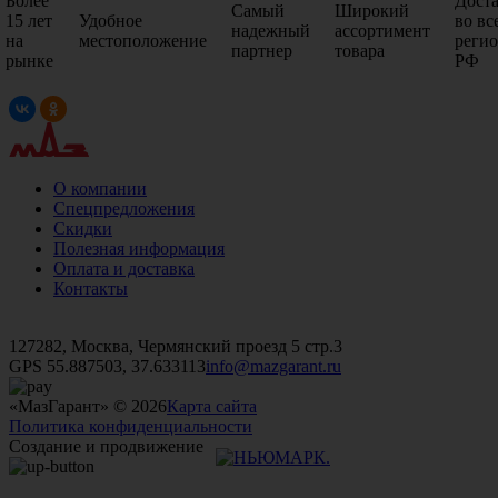
Более
Дост
Самый
Широкий
15 лет
Удобное
во вс
надежный
ассортимент
на
местоположение
реги
партнер
товара
рынке
РФ
О компании
Спецпредложения
Скидки
Полезная информация
Оплата и доставка
Контакты
+7 (499)
476-82-09
+7 (495)
740-26-16
+7 (495)
972-32-70
127282, Москва, Чермянский проезд 5 стр.3
GPS 55.887503, 37.633113
info@mazgarant.ru
«МазГарант» © 2026
Карта сайта
Политика конфиденциальности
Создание и продвижение