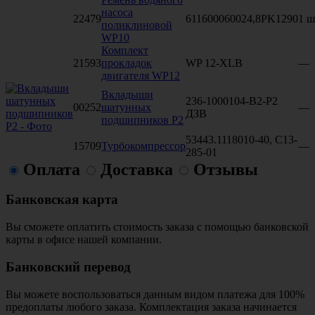
насоса
22479
611600060024,8PK1290
1 ш
поликлиновой
WP10
Комплект
21593
прокладок
WP 12-XLB
—
двигателя WP12
Вкладыши
236-1000104-В2-Р2
00252
шатунных
—
ДЗВ
подшипников Р2
53443.1118010-40, С13-
15709
Турбокомпрессор
—
285-01
Оплата
Доставка
Отзывы
Банковская карта
Вы сможете оплатить стоимость заказа с помощью банковской
карты в офисе нашей компании.
Банковский перевод
Вы можете воспользоваться данным видом платежа для 100%
предоплаты любого заказа. Комплектация заказа начинается