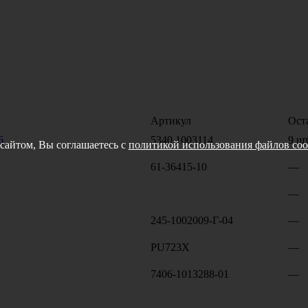
Артикул
Ост
6
5340.1003114
9 шт
сайтом, Вы соглашаетесь с
политикой использования файлов coo
61-36415-10
—
—
245-1002009-Г-04
—
PU723X
—
7406-1013288-01
—