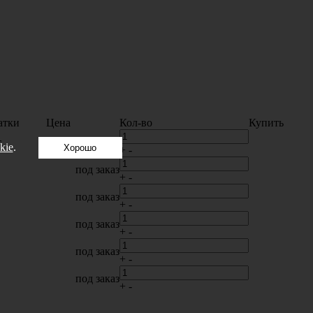
атки
Цена
Кол-во
Купить
.
41 ₽
kie
.
Хорошо
+
-
под заказ
+
-
под заказ
+
-
под заказ
+
-
под заказ
+
-
под заказ
+
-