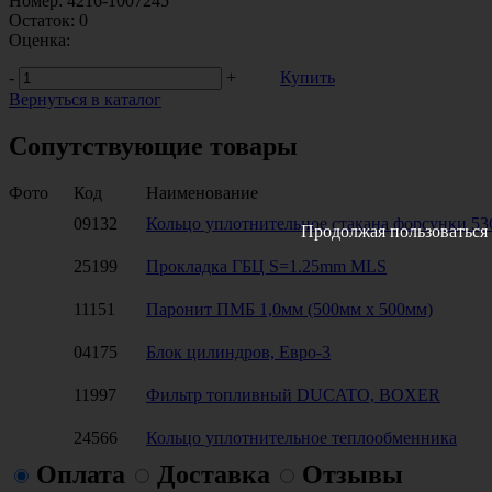
Номер:
4216-1007245
Остаток:
0
Оценка:
-
+
Купить
Вернуться в каталог
Сопутствующие товары
Фото
Код
Наименование
09132
Кольцо уплотнительное стакана форсунки 53
Продолжая пользоваться 
25199
Прокладка ГБЦ S=1.25mm MLS
11151
Паронит ПМБ 1,0мм (500мм х 500мм)
04175
Блок цилиндров, Евро-3
11997
Фильтр топливный DUCATO, BOXER
24566
Кольцо уплотнительное теплообменника
Оплата
Доставка
Отзывы