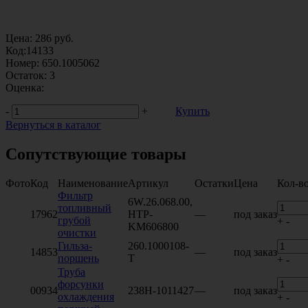
Цена:
286
руб.
Код:
14133
Номер:
650.1005062
Остаток:
3
Оценка:
-
+
Купить
Вернуться в каталог
Сопутствующие товары
Фото
Код
Наименование
Артикул
Остатки
Цена
Кол-в
Фильтр
6W.26.068.00,
топливный
17962
HTP-
—
под заказ
грубой
+
-
KM606800
очистки
Гильза-
260.1000108-
14853
—
под заказ
поршень
Т
+
-
Труба
форсунки
00934
238Н-1011427
—
под заказ
охлаждения
+
-