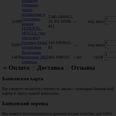
поршней
Поршень,
палец,
поршневые и
5340.1004013-
стопорное
12499
10, PA 10598-
—
под заказ
кольца
+
-
412
FEDERAL
MOGUL (три
проточки)
Головка блока
245-1003012-
02097
—
под заказ
цилиндров
Б1
+
-
Вкладыши
14836
коренные ЗМЗ
406.1000102
1 шт.
510 ₽
+
-
номинал
Оплата
Доставка
Отзывы
Банковская карта
Вы сможете оплатить стоимость заказа с помощью банковской
карты в офисе нашей компании.
Банковский перевод
Вы можете воспользоваться данным видом платежа для 100%