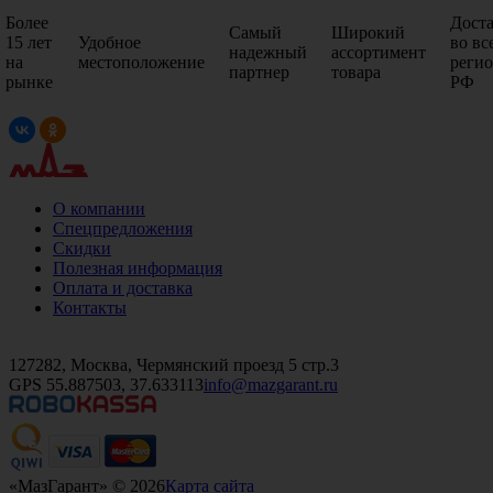
Более
Дост
Самый
Широкий
15 лет
Удобное
во вс
надежный
ассортимент
на
местоположение
реги
партнер
товара
рынке
РФ
О компании
Спецпредложения
Скидки
Полезная информация
Оплата и доставка
Контакты
+7 (499)
476-82-09
+7 (495)
740-26-16
+7 (495)
972-32-70
127282, Москва, Чермянский проезд 5 стр.3
GPS 55.887503, 37.633113
info@mazgarant.ru
«МазГарант» © 2026
Карта сайта