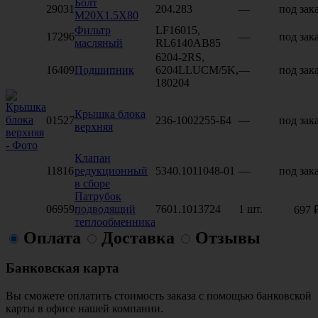
Болт
29031
204.283
—
под зак
M20X1.5X80
Фильтр
LF16015,
17296
—
под зак
масляный
RL6140AB85
6204-2RS,
16409
Подшипник
6204LLUCM/5K,
—
под зак
180204
Крышка блока
01527
236-1002255-Б4
—
под зак
верхняя
Клапан
11816
редукционный
5340.1011048-01
—
под зак
в сборе
Патрубок
06959
подводящий
7601.1013724
1 шт.
697 
теплообменника
Оплата
Доставка
Отзывы
Банковская карта
Вы сможете оплатить стоимость заказа с помощью банковской
карты в офисе нашей компании.