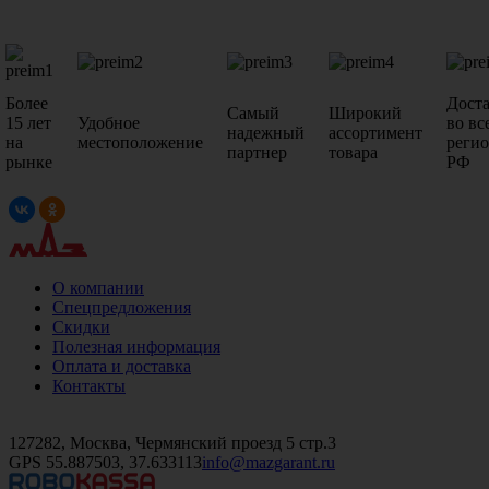
Более
Дост
Самый
Широкий
15 лет
Удобное
во вс
надежный
ассортимент
на
местоположение
реги
партнер
товара
рынке
РФ
О компании
Спецпредложения
Скидки
Полезная информация
Оплата и доставка
Контакты
+7 (499)
476-82-09
+7 (495)
740-26-16
+7 (495)
972-32-70
127282, Москва, Чермянский проезд 5 стр.3
GPS 55.887503, 37.633113
info@mazgarant.ru