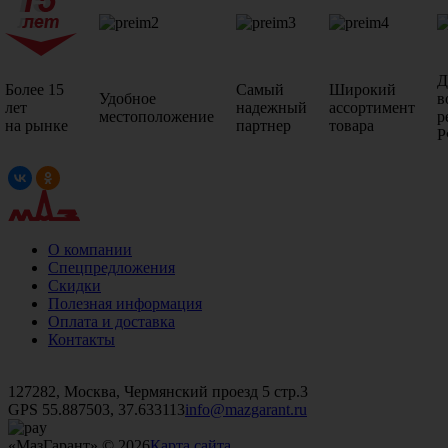
Д
Более 15
Самый
Широкий
Удобное
в
лет
надежный
ассортимент
местоположение
р
на рынке
партнер
товара
Р
О компании
Спецпредложения
Скидки
Полезная информация
Оплата и доставка
Контакты
+7 (499)
476-82-09
+7 (495)
740-26-16
+7 (495)
972-32-70
127282, Москва, Чермянский проезд 5 стр.3
GPS 55.887503, 37.633113
info@mazgarant.ru
«МазГарант» © 2026
Карта сайта