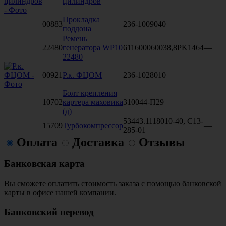
цилиндров
Прокладка
00883
236-1009040
—
поддона
Ремень
22480
генератора WP10
611600060038,8PK1464
—
22480
00921
Р.к. ФЦОМ
236-1028010
—
Болт крепления
10702
картера маховика
310044-П29
—
(д)
53443.1118010-40, С13-
15709
Турбокомпрессор
—
285-01
Оплата
Доставка
Отзывы
Банковская карта
Вы сможете оплатить стоимость заказа с помощью банковской
карты в офисе нашей компании.
Банковский перевод