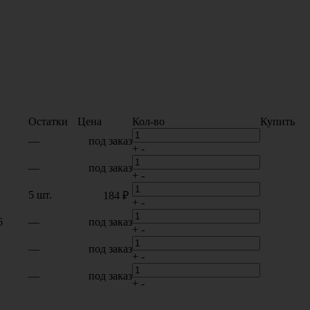
Остатки
Цена
Кол-во
Купить
—
под заказ
+
-
—
под заказ
+
-
5 шт.
184 ₽
+
-
6
—
под заказ
+
-
—
под заказ
+
-
—
под заказ
+
-