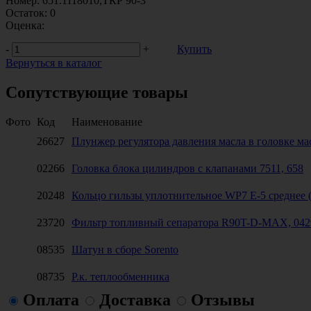
Номер:
651.1118010,ТКР 90-3
Остаток:
0
Оценка:
-
+
Купить
Вернуться в каталог
Сопутствующие товары
Фото
Код
Наименование
26627
Плунжер регулятора давления масла в головке ма
02266
Головка блока цилиндров с клапанами 7511, 658
20248
Кольцо гильзы уплотнительное WP7 Е-5 среднее (
23720
Фильтр топливный сепаратора R90T-D-MAX, 042
08535
Шатун в сборе Sorento
08735
Р.к. теплообменника
Оплата
Доставка
Отзывы