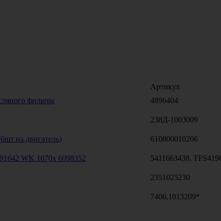
Артикул
сляного фильтра
4896404
238Д-1003009
6шт на двигатель)
610800010206
91642 WK 1070x 6098352
5411663438, TFS419
2351025230
7406,1013209*