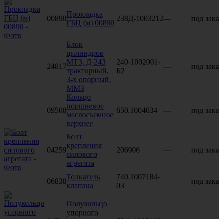
Прокладка
00890
238Д-1003212
—
под зака
ГБЦ (м) 00890
Блок
цилиндров
МТЗ, Д-243
240-1002001-
24817
—
под зака
тракторный,
Б2
3-х опорный,
ММЗ
Кольцо
поршневое
09508
650.1004034
—
под зака
маслосъемное
верхнее
Болт
крепления
04259
206906
—
под зака
силового
агрегата
Толкатель
740.1007184-
06838
—
под зака
клапана
03
Полукольцо
упорного