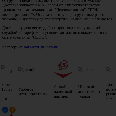
Отгрузка запчастей осуществляется со склада в Москве.
Доставка запчастей МАЗ весом от 3 кг осуществляется
транспортными компаниями "Деловые линии", "ПЭК" в
любой регион РФ. Оплата за погрузо-разгрузочные работы ,
упаковку и доставку до транспортной компании не взимается.
Доставка грузов весом до 3 кг производятся курьерской
службой. С тарифами и условиями можно ознакомиться на
сайте компании "СДЭК".
Категории:
Запчасти двигателя
Более
Дост
Самый
Широкий
15 лет
Удобное
во вс
надежный
ассортимент
на
местоположение
реги
партнер
товара
рынке
РФ