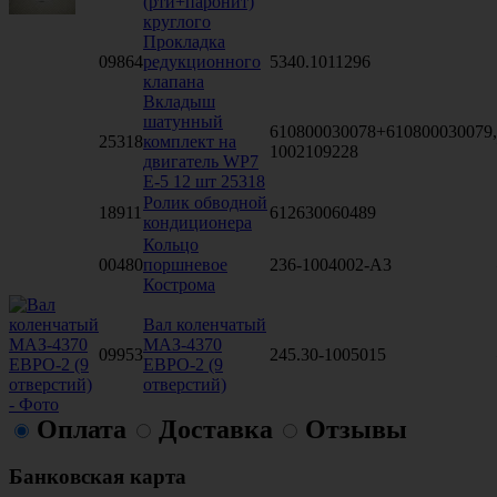
(рти+паронит)
круглого
Прокладка
09864
редукционного
5340.1011296
клапана
Вкладыш
шатунный
610800030078+610800030079,
25318
комплект на
1002109228
двигатель WP7
Е-5 12 шт 25318
Ролик обводной
18911
612630060489
кондиционера
Кольцо
00480
поршневое
236-1004002-А3
Кострома
Вал коленчатый
МАЗ-4370
09953
245.30-1005015
ЕВРО-2 (9
отверстий)
Оплата
Доставка
Отзывы
Банковская карта