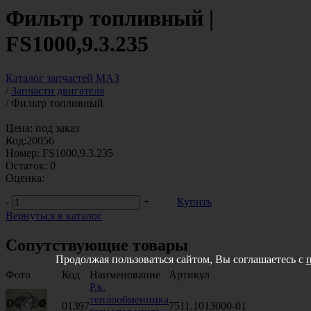
Фильтр топливный |
FS1000,9.3.235
Каталог запчастей МАЗ
/
Запчасти двигателя
/
Фильтр топливный
Цена:
под заказ
Код:
20056
Номер:
FS1000,9.3.235
Остаток:
0
Оценка:
-
+
Купить
Вернуться в каталог
Сопутствующие товары
Продолжая пользоваться сайтом, Вы соглашаетесь с
Фото
Код
Наименование
Артикул
Р.к.
теплообменника
01397
7511.1013000-01