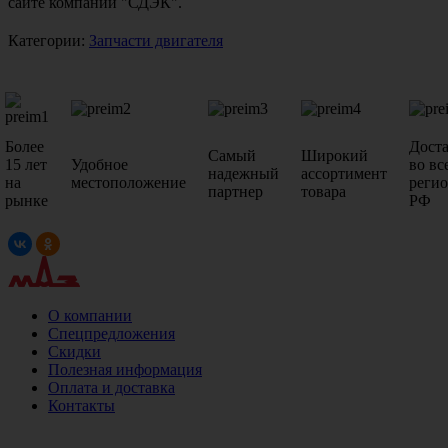
сайте компании "СДЭК".
Категории:
Запчасти двигателя
Более
Дост
Самый
Широкий
15 лет
Удобное
во вс
надежный
ассортимент
на
местоположение
реги
партнер
товара
рынке
РФ
О компании
Спецпредложения
Скидки
Полезная информация
Оплата и доставка
Контакты
+7 (499)
476-82-09
+7 (495)
740-26-16
+7 (495)
972-32-70