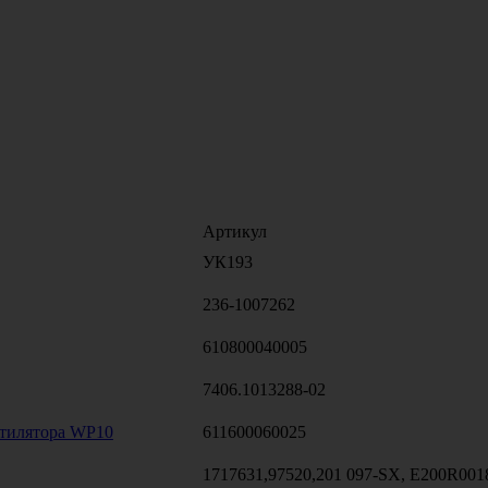
Артикул
УК193
236-1007262
610800040005
7406.1013288-02
нтилятора WP10
611600060025
1717631,97520,201 097-SX, E200R001