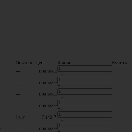
Остатки
Цена
Кол-во
Купить
—
под заказ
+
-
—
под заказ
+
-
—
под заказ
+
-
—
под заказ
+
-
1 шт.
7 140 ₽
+
-
8
—
под заказ
+
-