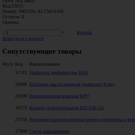
Цена:
под заказ
Код:
25815
Номер:
3901356, 81-75013-SX
Остаток:
0
Оценка:
-
+
Купить
Вернуться в каталог
Сопутствующие товары
Фото
Код
Наименование
11745
Указатель температуры ВАЗ
20986
Колпачок маслосъемный (комплект 8 шт)
21699
Направляющая клапана WP7
16570
Кольцо уплотнительное 032-038-3.6
25758
Натяжное приспособление ремня генератора и ве
17900
Свеча накаливания