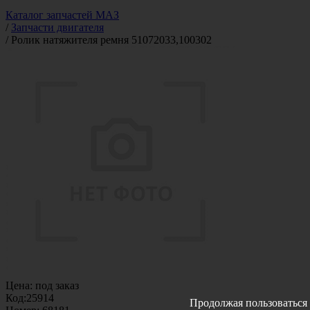
Каталог запчастей МАЗ
/
Запчасти двигателя
/
Ролик натяжителя ремня 51072033,100302
Цена:
под заказ
Код:
25914
Продолжая пользоваться 