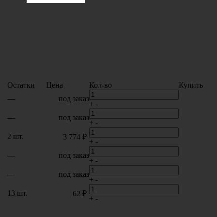
Остатки
Цена
Кол-во
Купить
—
под заказ
+
-
—
под заказ
+
-
2 шт.
3 774 ₽
+
-
—
под заказ
+
-
—
под заказ
+
-
13 шт.
62 ₽
+
-