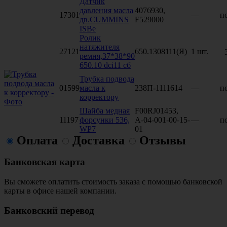
Датчик
давления масла
4076930,
17301
—
по
дв.CUMMINS
F529000
ISBe
Ролик
натяжителя
27121
650.1308111(Я)
1 шт.
ремня,37*38*90
650.10 dci11 сб
Трубка подвода
01599
масла к
238П-1111614
—
по
корректору
Шайба медная
F00RJ01453,
11197
форсунки 536,
А-04-001-00-15-
—
по
WP7
01
Оплата
Доставка
Отзывы
Банковская карта
Вы сможете оплатить стоимость заказа с помощью банковской
карты в офисе нашей компании.
Банковский перевод