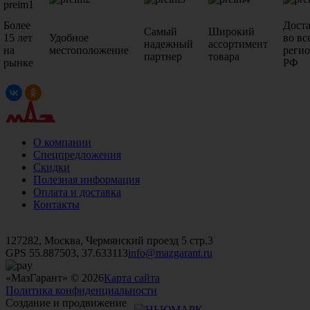
Более
Дост
Самый
Широкий
15 лет
Удобное
во вс
надежный
ассортимент
на
местоположение
реги
партнер
товара
рынке
РФ
О компании
Спецпредложения
Скидки
Полезная информация
Оплата и доставка
Контакты
+7 (499)
476-82-09
+7 (495)
740-26-16
+7 (495)
972-32-70
127282, Москва, Чермянский проезд 5 стр.3
GPS 55.887503, 37.633113
info@mazgarant.ru
«МазГарант» © 2026
Карта сайта
Политика конфиденциальности
Создание и продвижение