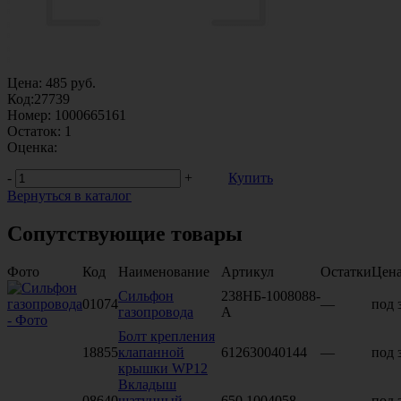
Цена:
485
руб.
Код:
27739
Номер:
1000665161
Остаток:
1
Оценка:
-
+
Купить
Вернуться в каталог
Сопутствующие товары
Фото
Код
Наименование
Артикул
Остатки
Цен
Сильфон
238НБ-1008088-
01074
—
под 
газопровода
А
Болт крепления
18855
клапанной
612630040144
—
под 
крышки WP12
Вкладыш
08640
шатунный
650.1004058
—
под 