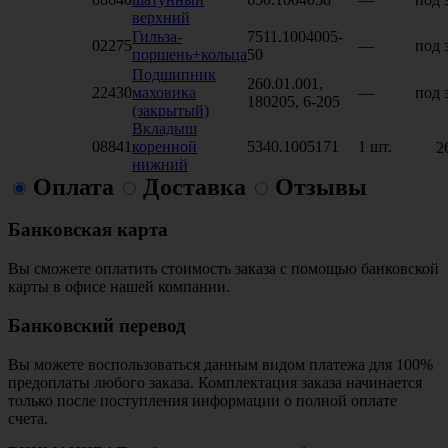
верхний
Гильза-
7511.1004005-
02275
—
под 
поршень+кольца
50
Подшипник
260.01.001,
22430
маховика
—
под 
180205, 6-205
(закрытый)
Вкладыш
08841
коренной
5340.1005171
1 шт.
2
нижний
Оплата
Доставка
Отзывы
Банковская карта
Вы сможете оплатить стоимость заказа с помощью банковской
карты в офисе нашей компании.
Банковский перевод
Вы можете воспользоваться данным видом платежа для 100%
предоплаты любого заказа. Комплектация заказа начинается
только после поступления информации о полной оплате
счета.