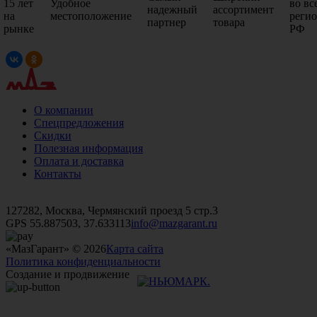
15 лет
Удобное
во вс
надежный
ассортимент
на
местоположение
реги
партнер
товара
рынке
РФ
О компании
Спецпредложения
Скидки
Полезная информация
Оплата и доставка
Контакты
+7 (499)
476-82-09
+7 (495)
740-26-16
+7 (495)
972-32-70
127282, Москва, Чермянский проезд 5 стр.3
GPS 55.887503, 37.633113
info@mazgarant.ru
«МазГарант» © 2026
Карта сайта
Политика конфиденциальности
Создание и продвижение