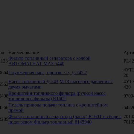
од
Наименование
Арти
Фильтр топливный сепаратора с колбой
1123
PL42
АВТОМАГНАТ МАЗ 5440
4УТН
9664
Плунжерная пара, произв. <>, Д-245.7
20
Насос топливный Д-243,МТЗ высокого давления с
4УТН
5562
двумя рычагами
420
Кронштейн топливного фильтра (ручной насос
0408
9709
топливного фильтра) R160T
Педаль привода подачи топлива с кронштейном
4266
6422
прямой
Фильтр топливный сепаратора (насос) R160T в сборе с
701.0
2285
подогревом Фильтр топливный 6145940
7010