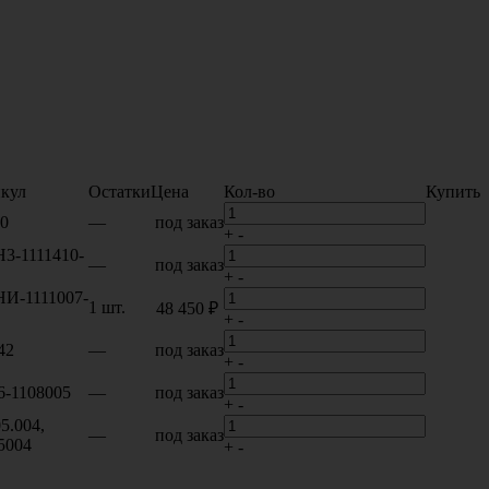
кул
Остатки
Цена
Кол-во
Купить
0
—
под заказ
+
-
3-1111410-
—
под заказ
+
-
И-1111007-
1 шт.
48 450 ₽
+
-
42
—
под заказ
+
-
6-1108005
—
под заказ
+
-
5.004,
—
под заказ
5004
+
-