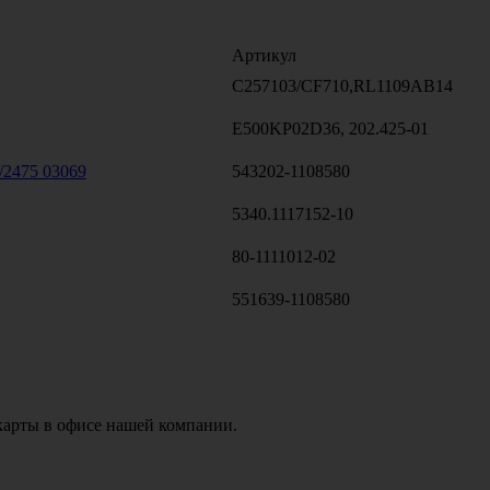
Артикул
C257103/CF710,RL1109AB14
E500KP02D36, 202.425-01
5/2475 03069
543202-1108580
5340.1117152-10
80-1111012-02
551639-1108580
карты в офисе нашей компании.