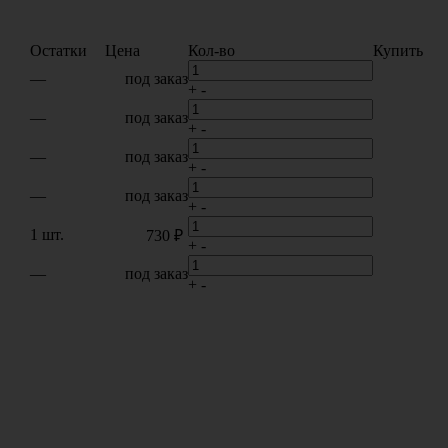
Остатки
Цена
Кол-во
Купить
—
под заказ
+
-
—
под заказ
+
-
—
под заказ
+
-
—
под заказ
+
-
1 шт.
730 ₽
+
-
—
под заказ
+
-