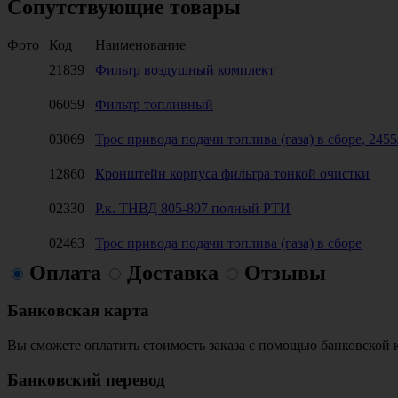
Сопутствующие товары
Фото
Код
Наименование
21839
Фильтр воздушный комплект
06059
Фильтр топливный
03069
Трос привода подачи топлива (газа) в сборе, 245
12860
Кронштейн корпуса фильтра тонкой очистки
02330
Р.к. ТНВД 805-807 полный РТИ
02463
Трос привода подачи топлива (газа) в сборе
Оплата
Доставка
Отзывы
Банковская карта
Вы сможете оплатить стоимость заказа с помощью банковской 
Банковский перевод