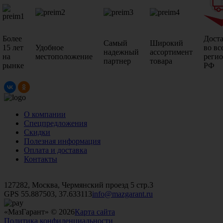
Более
Дост
Самый
Широкий
15 лет
Удобное
во вс
надежный
ассортимент
на
местоположение
реги
партнер
товара
рынке
РФ
О компании
Спецпредложения
Скидки
Полезная информация
Оплата и доставка
Контакты
+7 (499)
476-82-09
+7 (495)
740-26-16
+7 (495)
972-32-70
127282, Москва, Чермянский проезд 5 стр.3
GPS 55.887503, 37.633113
info@mazgarant.ru
«МазГарант» © 2026
Карта сайта
Политика конфиденциальности