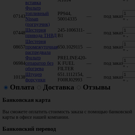
+
-
вставка
Фильтр
топливный
PP944,
07143
—
под заказ
Nissan
50014335
+
-
(погрузчик)
Шестерня
245-1006311-
07448
—
под заказ
привода ТНВД
В1
+
-
Шестерня
08657
промежуточная
650.1029115
—
под заказ
+
-
распредвала
Фильтр
PRELINE420-
06984
сепаратор без
K FUEL
—
под заказ
+
-
обогрева
FILTER
Штуцер
651.1112154,
10138
—
под заказ
форсунки
F00RJ02993
+
-
Оплата
Доставка
Отзывы
Банковская карта
Вы сможете оплатить стоимость заказа с помощью банковской
карты в офисе нашей компании.
Банковский перевод