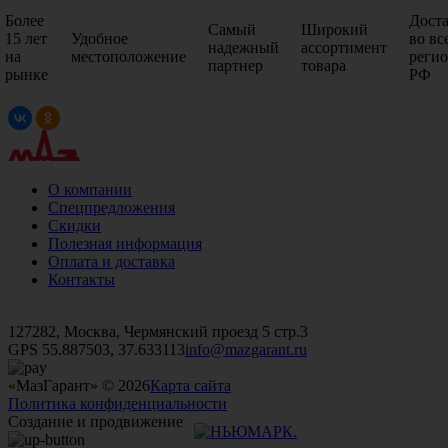
Более
Дост
Самый
Широкий
15 лет
Удобное
во вс
надежный
ассортимент
на
местоположение
реги
партнер
товара
рынке
РФ
О компании
Спецпредложения
Скидки
Полезная информация
Оплата и доставка
Контакты
+7 (499)
476-82-09
+7 (495)
740-26-16
+7 (495)
972-32-70
127282, Москва, Чермянский проезд 5 стр.3
GPS 55.887503, 37.633113
info@mazgarant.ru
«МазГарант» © 2026
Карта сайта
Политика конфиденциальности
Создание и продвижение