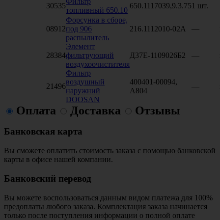
Фильтр
30535
650.1117039,9.3.75
1 шт.
топливный 650.10
Форсунка в сборе,
08912
под 906
216.1112010-02А
—
распылитель
Элемент
28384
фильтрующий
Д37Е-1109026Б2
—
воздухоочистителя
Фильтр
воздушный
400401-00094,
21496
—
наружний
A804
DOOSAN
Оплата
Доставка
Отзывы
Банковская карта
Вы сможете оплатить стоимость заказа с помощью банковской
карты в офисе нашей компании.
Банковский перевод
Вы можете воспользоваться данным видом платежа для 100%
предоплаты любого заказа. Комплектация заказа начинается
только после поступления информации о полной оплате