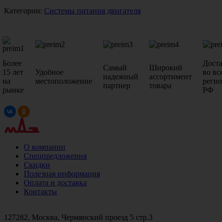
Категории:
Системы питания двигателя
Более
Дост
Самый
Широкий
15 лет
Удобное
во вс
надежный
ассортимент
на
местоположение
реги
партнер
товара
рынке
РФ
О компании
Спецпредложения
Скидки
Полезная информация
Оплата и доставка
Контакты
+7 (499)
476-82-09
+7 (495)
740-26-16
+7 (495)
972-32-70
127282, Москва, Чермянский проезд 5 стр.3