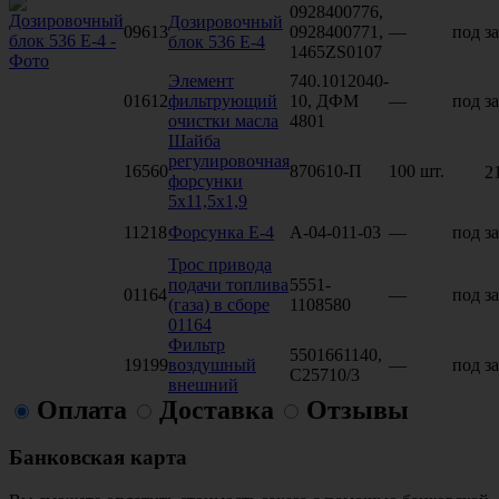
0928400776,
Дозировочный
09613
0928400771,
—
под за
блок 536 Е-4
1465ZS0107
Элемент
740.1012040-
01612
фильтрующий
10, ДФМ
—
под за
очистки масла
4801
Шайба
регулировочная
16560
870610-П
100 шт.
2
форсунки
5х11,5х1,9
11218
Форсунка Е-4
А-04-011-03
—
под за
Трос привода
подачи топлива
5551-
01164
—
под за
(газа) в сборе
1108580
01164
Фильтр
5501661140,
19199
воздушный
—
под за
C25710/3
внешний
Оплата
Доставка
Отзывы
Банковская карта