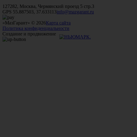
+7 (499)
476-82-09
+7 (495)
740-26-16
+7 (495)
972-32-70
127282, Москва, Чермянский проезд 5 стр.3
GPS 55.887503, 37.633113
info@mazgarant.ru
«МазГарант» © 2026
Карта сайта
Политика конфиденциальности
Создание и продвижение