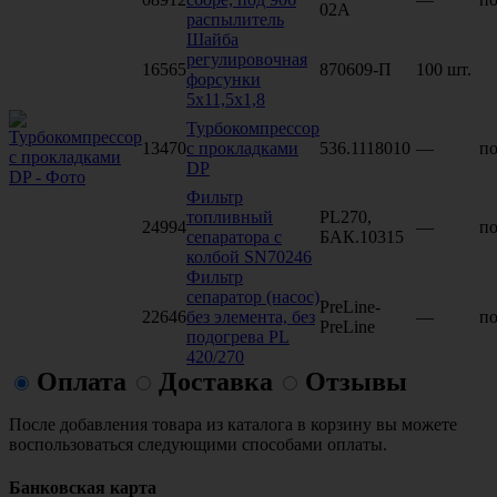
02А
распылитель
Шайба
регулировочная
16565
870609-П
100 шт.
форсунки
5х11,5х1,8
Турбокомпрессор
13470
с прокладками
536.1118010
—
по
DP
Фильтр
топливный
PL270,
24994
—
по
сепаратора с
БАК.10315
колбой SN70246
Фильтр
сепаратор (насос)
PreLine-
22646
без элемента, без
—
по
PreLine
подогрева PL
420/270
Оплата
Доставка
Отзывы
После добавления товара из каталога в корзину вы можете
воспользоваться следующими способами оплаты.
Банковская карта