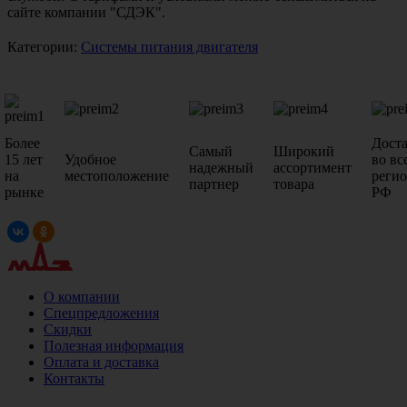
сайте компании "СДЭК".
Категории:
Системы питания двигателя
Более
Дост
Самый
Широкий
15 лет
Удобное
во вс
надежный
ассортимент
на
местоположение
реги
партнер
товара
рынке
РФ
О компании
Спецпредложения
Скидки
Полезная информация
Оплата и доставка
Контакты