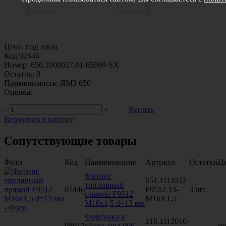
Цена:
под заказ
Код:
02646
Номер:
650.1008027,81-65069-SX
Остаток:
0
Применимость:
ЯМЗ 650
Оценка:
-
+
Купить
Вернуться в каталог
Сопутствующие товары
Фото
Код
Наименование
Артикул
Остатки
Ц
Фитинг
651.1111032
топливный
07446
F9512 13-
3 шт.
прямой F9512
M16X1.5
М16х1,5 d=13 мм
Форсунка в
216.1112010-
08912
сборе, под 906
—
по