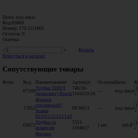
Цена:
под заказ
Код:
03869
Номер:
175-1111001
Остаток:
0
Оценка:
-
+
Купить
Вернуться в каталог
Сопутствующие товары
Фото
Код
Наименование
Артикул
Остатки
Цена
К
Трубка ТННД
740.50-
07169
—
под заказ
(комплект) Bosch
1104310\24
+
Фильтр
топливный!\
17853
PP 845/1
—
под заказ
Scania
+
92/93/112/113/143
Трубка со
5551-
03072
1 шт.
188 ₽
шлангом
1104617
+
Фильтр