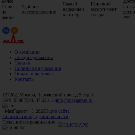
Более
Дост
Самый
Широкий
15 лет
Удобное
во вс
надежный
ассортимент
на
местоположение
реги
партнер
товара
рынке
РФ
О компании
Спецпредложения
Скидки
Полезная информация
Оплата и доставка
Контакты
+7 (499)
476-82-09
+7 (495)
740-26-16
+7 (495)
972-32-70
127282, Москва, Чермянский проезд 5 стр.3
GPS 55.887503, 37.633113
info@mazgarant.ru
«МазГарант» © 2026
Карта сайта
Политика конфиденциальности
Создание и продвижение