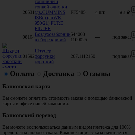
топливный
тонкой очистки
20531
(дв.CUMMINS
FF5485
4 шт.
561 ₽
+
ISBe) (анWK
950/21) PURE
FILTER
Воздухозаборник
544003-
08104
—
под заказ
в сборе кривой
1109025
+
Штуцер
01592
форсунки
267.1112150
—
под заказ
+
короткий
Оплата
Доставка
Отзывы
Банковская карта
Вы сможете оплатить стоимость заказа с помощью банковской
карты в офисе нашей компании.
Банковский перевод
Вы можете воспользоваться данным видом платежа для 100%
предоплаты любого заказа. Комплектация заказа начинается