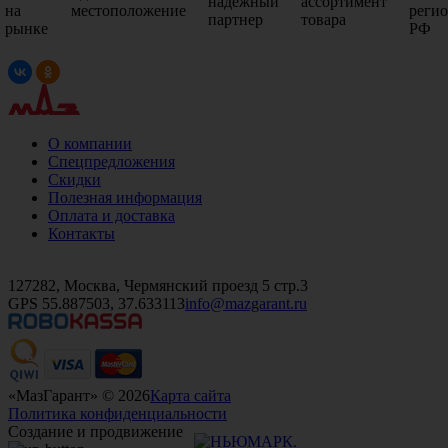
надежный
ассортимент
на
местоположение
реги
партнер
товара
рынке
РФ
О компании
Спецпредложения
Скидки
Полезная информация
Оплата и доставка
Контакты
+7 (499)
476-82-09
+7 (495)
740-26-16
+7 (495)
972-32-70
127282, Москва, Чермянский проезд 5 стр.3
GPS 55.887503, 37.633113
info@mazgarant.ru
«МазГарант» © 2026
Карта сайта
Политика конфиденциальности
Создание и продвижение