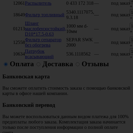
12061
Распылитель
0 433 172 318
—
под заказ
+
5340.1117075,
18649
Фильтр топливный
—
под заказ
9.3.18
+
Шланг
1000 мм d-
01213
маслобензостойкий,
—
под заказ
10мм
+
D10*17.5-0.63
Фильтр сепаратор
SEPAR SWK
12558
—
под заказ
без обогрева
2000
+
Патрубок
10634
536.1118562
—
под заказ
всасывающий
+
Оплата
Доставка
Отзывы
Банковская карта
Вы сможете оплатить стоимость заказа с помощью банковской
карты в офисе нашей компании.
Банковский перевод
Вы можете воспользоваться данным видом платежа для 100%
предоплаты любого заказа. Комплектация заказа начинается
только после поступления информации о полной оплате
счета.