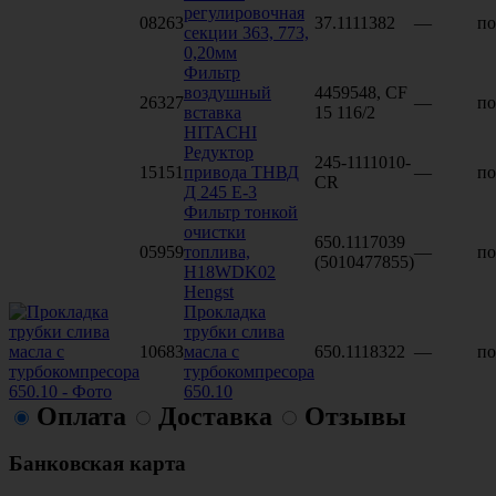
регулировочная
08263
37.1111382
—
по
секции 363, 773,
0,20мм
Фильтр
воздушный
4459548, CF
26327
—
по
вставка
15 116/2
HITACHI
Редуктор
245-1111010-
15151
привода ТНВД
—
по
СR
Д 245 Е-3
Фильтр тонкой
очистки
650.1117039
05959
топлива,
—
по
(5010477855)
H18WDK02
Hengst
Прокладка
трубки слива
10683
масла с
650.1118322
—
по
турбокомпресора
650.10
Оплата
Доставка
Отзывы
Банковская карта