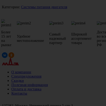
Категории:
Системы питания двигателя
Более
Дост
Самый
Широкий
15 лет
Удобное
во вс
надежный
ассортимент
на
местоположение
реги
партнер
товара
рынке
РФ
О компании
Спецпредложения
Скидки
Полезная информация
Оплата и доставка
Контакты
+7 (499)
476-82-09
+7 (495)
740-26-16
+7 (495)
972-32-70
127282, Москва, Чермянский проезд 5 стр.3