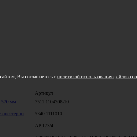
сайтом, Вы соглашаетесь с
политикой использования файлов coo
Артикул
=570 мм
7511.1104308-10
ез шестерни
5340.1111010
AP 173/4