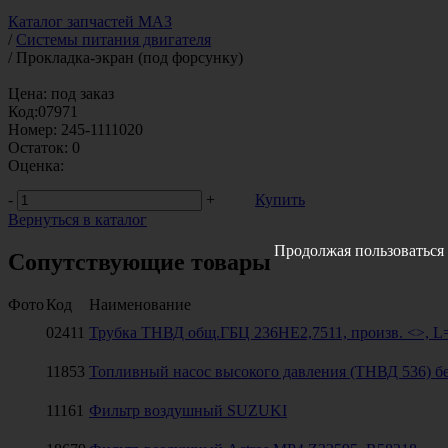
Каталог запчастей МАЗ
/
Системы питания двигателя
/
Прокладка-экран (под форсунку)
Цена:
под заказ
Код:
07971
Номер:
245-1111020
Остаток:
0
Оценка:
-
+
Купить
Вернуться в каталог
Продолжая пользоваться 
Сопутствующие товары
Фото
Код
Наименование
02411
Трубка ТНВД общ.ГБЦ 236НЕ2,7511, произв. <>, L
11853
Топливный насос высокого давления (ТНВД 536) б
11161
Фильтр воздушный SUZUKI