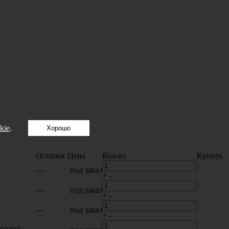
kie
.
Хорошо
Остатки
Цена
Кол-во
Купить
—
под заказ
+
-
—
под заказ
+
-
—
под заказ
+
-