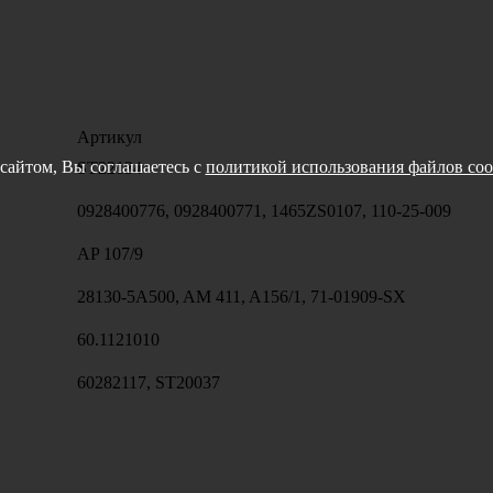
Артикул
сайтом, Вы соглашаетесь с
политикой использования файлов coo
ST22134
0928400776, 0928400771, 1465ZS0107, 110-25-009
AP 107/9
28130-5A500, AM 411, A156/1, 71-01909-SX
60.1121010
60282117, ST20037