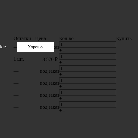
Остатки
Цена
Кол-во
Купить
kie
.
—
под заказ
Хорошо
+
-
1 шт.
3 570 ₽
+
-
—
под заказ
+
-
—
под заказ
+
-
—
под заказ
+
-
—
под заказ
+
-