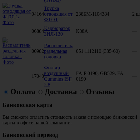
Трубка
04164
отводящая от
238БМ-1104384
2 ш
ФТОТ
Карбюратор
06884
К88А
—
ЗИЛ-130
Распылитель,
00982
раздельная
051.1112110 (335-60)
—
головка
Фильтр
воздушный
FA-P 0190, GB529, FA
17040
—
Cummins ISF
0190
2.8
Оплата
Доставка
Отзывы
Банковская карта
Вы сможете оплатить стоимость заказа с помощью банковской
карты в офисе нашей компании.
Банковский перевод