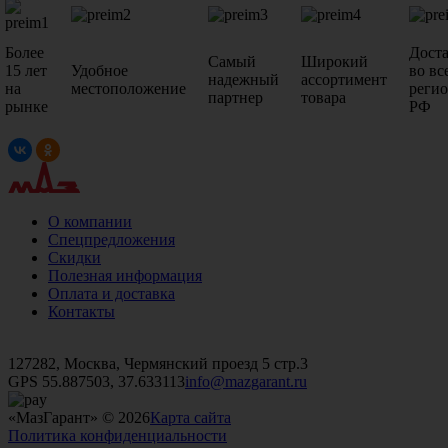
Более
Дост
Самый
Широкий
15 лет
Удобное
во вс
надежный
ассортимент
на
местоположение
реги
партнер
товара
рынке
РФ
О компании
Спецпредложения
Скидки
Полезная информация
Оплата и доставка
Контакты
+7 (499)
476-82-09
+7 (495)
740-26-16
+7 (495)
972-32-70
127282, Москва, Чермянский проезд 5 стр.3
GPS 55.887503, 37.633113
info@mazgarant.ru
«МазГарант» © 2026
Карта сайта
Политика конфиденциальности