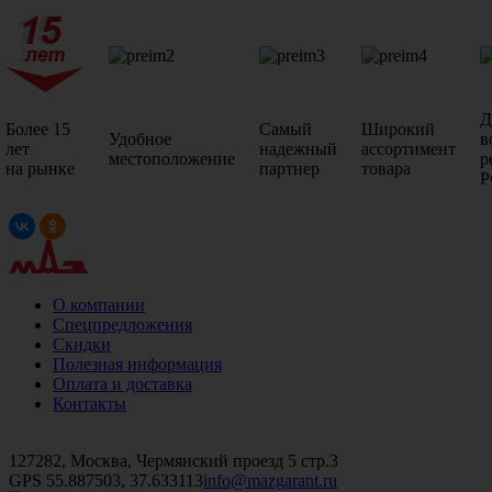
Д
Более 15
Самый
Широкий
Удобное
в
лет
надежный
ассортимент
местоположение
р
на рынке
партнер
товара
Р
О компании
Спецпредложения
Скидки
Полезная информация
Оплата и доставка
Контакты
+7 (499)
476-82-09
+7 (495)
740-26-16
+7 (495)
972-32-70
127282, Москва, Чермянский проезд 5 стр.3
GPS 55.887503, 37.633113
info@mazgarant.ru