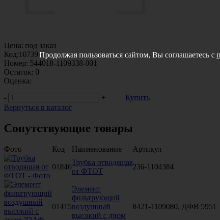
Цена:
под заказ
Код:
10739
Продолжая пользоваться сайтом, Вы соглашаетесь с
Номер:
544018-1109338-001
Остаток:
0
Оценка:
-
+
Купить
Вернуться в каталог
Сопутствующие товары
Фото
Код
Наименование
Артикул
Трубка отводящая
01846
236-1104384
от ФТОТ
Элемент
фильтрующий
01415
воздушный
8421-1109080, ДФВ 5951
высокий с дном