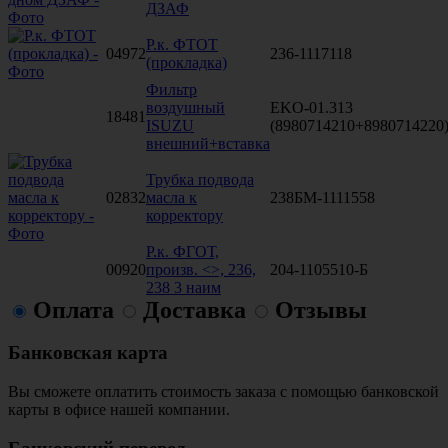
ДЗАФ
Р.к. ФТОТ
04972
236-1117118
(прокладка)
Фильтр
воздушный
EKO-01.313
18481
ISUZU
(8980714210+8980714220
внешний+вставка
Трубка подвода
02832
масла к
238БМ-1111558
корректору
Р.к. ФГОТ,
00920
произв. <>, 236,
204-1105510-Б
238 3 наим
Оплата
Доставка
Отзывы
Банковская карта
Вы сможете оплатить стоимость заказа с помощью банковской
карты в офисе нашей компании.