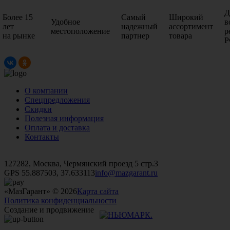
Д
Более 15
Самый
Широкий
Удобное
в
лет
надежный
ассортимент
местоположение
р
на рынке
партнер
товара
Р
О компании
Спецпредложения
Скидки
Полезная информация
Оплата и доставка
Контакты
+7 (499)
476-82-09
+7 (495)
740-26-16
+7 (495)
972-32-70
127282, Москва, Чермянский проезд 5 стр.3
GPS 55.887503, 37.633113
info@mazgarant.ru
«МазГарант» © 2026
Карта сайта
Политика конфиденциальности
Создание и продвижение