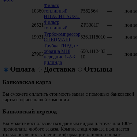
Фильтр
10360
топливный
P552564
—
под з
HITACHI ISUZU
Фильтр
26521
ZP3381F
—
под з
топливный
Турбокомпрессор
19931
536.1118010
—
под з
СПЕЦМАШ
Трубка ТНВД н/
образца М18
650.1112433-
27903
—
под з
передние 1-2-3
10
цилиндр
Оплата
Доставка
Отзывы
Банковская карта
Вы сможете оплатить стоимость заказа с помощью банковской
карты в офисе нашей компании.
Банковский перевод
Вы можете воспользоваться данным видом платежа для 100%
предоплаты любого заказа. Комплектация заказа начинается
только после поступления информации о полной оплате