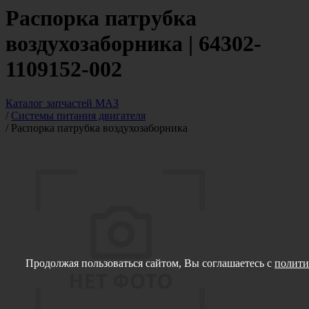
Распорка патрубка
воздухозаборника | 64302-
1109152-002
Каталог запчастей МАЗ
/
Системы питания двигателя
/
Распорка патрубка воздухозаборника
Продолжая пользоваться сайтом, Вы соглашаетесь с
полити