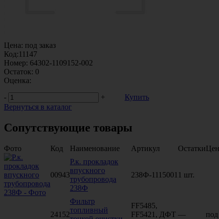
Цена:
под заказ
Код:
11147
Номер:
64302-1109152-002
Остаток:
0
Оценка:
-
+
Купить
Вернуться в каталог
Сопутствующие товары
Фото
Код
Наименование
Артикул
Остатки
Цен
Р.к. прокладок
впускного
00943
238Ф-1115001
1 шт.
трубопровода
238Ф
Фильтр
FF5485,
топливный
24152
FF5421, ДФТ
—
под
тонкой очистки