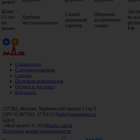
Более
Дост
Самый
Широкий
15 лет
Удобное
во вс
надежный
ассортимент
на
местоположение
реги
партнер
товара
рынке
РФ
О компании
Спецпредложения
Скидки
Полезная информация
Оплата и доставка
Контакты
+7 (499)
476-82-09
+7 (495)
740-26-16
+7 (495)
972-32-70
127282, Москва, Чермянский проезд 5 стр.3
GPS 55.887503, 37.633113
info@mazgarant.ru
«МазГарант» © 2026
Карта сайта
Политика конфиденциальности