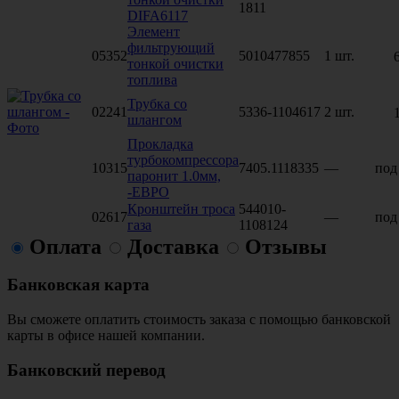
1811
DIFA6117
Элемент
фильтрующий
05352
5010477855
1 шт.
тонкой очистки
топлива
Трубка со
02241
5336-1104617
2 шт.
шлангом
Прокладка
турбокомпрессора
10315
7405.1118335
—
под
паронит 1.0мм,
-ЕВРО
Кронштейн троса
544010-
02617
—
под
газа
1108124
Оплата
Доставка
Отзывы
Банковская карта
Вы сможете оплатить стоимость заказа с помощью банковской
карты в офисе нашей компании.
Банковский перевод