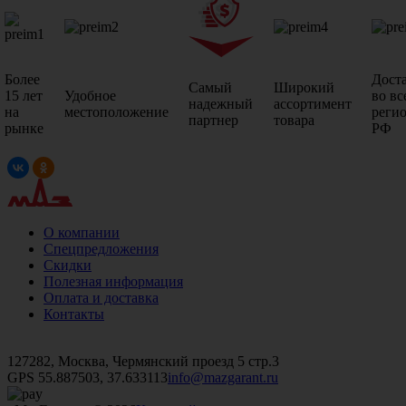
Более
Дост
Самый
Широкий
15 лет
Удобное
во вс
надежный
ассортимент
на
местоположение
реги
партнер
товара
рынке
РФ
О компании
Спецпредложения
Скидки
Полезная информация
Оплата и доставка
Контакты
+7 (499)
476-82-09
+7 (495)
740-26-16
+7 (495)
972-32-70
127282, Москва, Чермянский проезд 5 стр.3
GPS 55.887503, 37.633113
info@mazgarant.ru