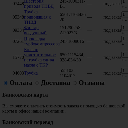
Шестерня
245-1006311-
07448
—
под заказ
привода ТНВД
В1
+
-
Трубка
6561.1104426-
05348
подводящая к
—
под заказ
20
+
-
ТНВД
Фильтр
15129025S,
09334
—
под заказ
воздушный
AP 023/3
+
-
Прокладка
07261
245-1008016
—
под заказ
турбокомпрессора
+
-
Кольцо
уплотнительное
650.1115434,
15770
—
под заказ
патрубка слива
028-034-30
+
-
масла с ТКР
555102-
04603
Трубка
—
под заказ
1104617
+
-
Оплата
Доставка
Отзывы
Банковская карта
Вы сможете оплатить стоимость заказа с помощью банковской
карты в офисе нашей компании.
Банковский перевод