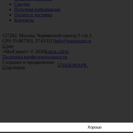
Скидки
Полезная информация
Оплата и доставка
Контакты
+7 (499)
476-82-09
+7 (495)
740-26-16
+7 (495)
972-32-70
127282, Москва, Чермянский проезд 5 стр.3
GPS 55.887503, 37.633113
info@mazgarant.ru
«МазГарант» © 2026
Карта сайта
Политика конфиденциальности
Создание и продвижение
Хорошо