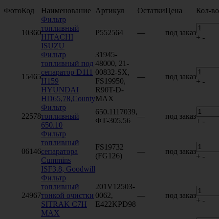
Фото
Код
Наименование
Артикул
Остатки
Цена
Кол-во
Фильтр
топливный
10360
P552564
—
под заказ
HITACHI
+
-
ISUZU
Фильтр
31945-
топливный под
48000, 21-
сепаратор D111
00832-SX,
15465
—
под заказ
H159
FS19950,
+
-
HYUNDAI
R90T-D-
HD65,78,County
MAX
Фильтр
650.1117039,
22578
топливный
—
под заказ
ФТ-305.56
+
-
650.10
Фильтр
топливный
FS19732
06146
сепаратора
—
под заказ
(FG126)
+
-
Cummins
ISF3.8, Goodwill
Фильтр
топливный
201V12503-
24967
тонкой очистки
0062,
—
под заказ
+
-
SITRAK C7H
E422KPD98
MAX