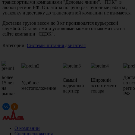
транспортными компаниями "Деловые линии", "ПЭК" в
любой регион РФ. Оплата за погрузо-разгрузочные работы ,
упаковку и доставку до транспортной компании не взимается.
Доставка грузов весом до 3 кг производятся курьерской
службой. С тарифами и условиями можно ознакомиться на
сайте компании "СДЭК".
Категории:
Системы питания двигателя
Более
Дост
Самый
Широкий
15 лет
Удобное
во вс
надежный
ассортимент
на
местоположение
реги
партнер
товара
рынке
РФ
О компании
Спецпредложения