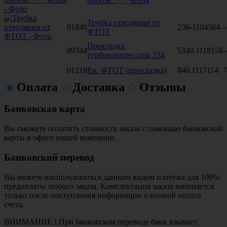
произв. <>, Чехия
Трубка отводящая от
01846
236-1104384
ФТОТ
Прокладка
09344
5340.1118158
турбокомпрессора 534
01218
Р.к. ФТОТ (прокладка)
840.1117114
7
Оплата
Доставка
Отзывы
Банковская карта
Вы сможете оплатить стоимость заказа с помощью банковской
карты в офисе нашей компании.
Банковский перевод
Вы можете воспользоваться данным видом платежа для 100%
предоплаты любого заказа. Комплектация заказа начинается
только после поступления информации о полной оплате
счета.
ВНИМАНИЕ ! При банковском переводе банк взымает