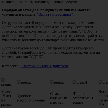
комиссию за перемещение денежных средств.
Порядок оплаты для юридических лиц вы можете
уточнить в разделе
"Оплата и доставка".
Отгрузка запчастей осуществляется со склада в Москве.
Доставка запчастей МАЗ весом от 3 кг осуществляется
транспортными компаниями "Деловые линии", "ПЭК" в
любой регион РФ. Оплата за погрузо-разгрузочные работы ,
упаковку и доставку до транспортной компании не взимается.
Доставка грузов весом до 3 кг производятся курьерской
службой. С тарифами и условиями можно ознакомиться на
сайте компании "СДЭК".
Категории:
Системы питания двигателя
Более
Дост
Самый
Широкий
15 лет
Удобное
во вс
надежный
ассортимент
на
местоположение
реги
партнер
товара
рынке
РФ