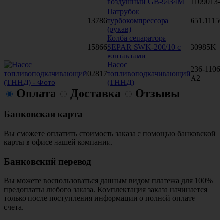
воздушный GB-9434M
1109013
Патрубок
13786
турбокомпрессора
651.1115
(рукав)
Колба сепаратора
15866
SEPAR SWK-200/10 с
30985K
контактами
Насос
236-1106
02817
топливоподкачивающий
А2
(ТННД)
Оплата
Доставка
Отзывы
Банковская карта
Вы сможете оплатить стоимость заказа с помощью банковской
карты в офисе нашей компании.
Банковский перевод
Вы можете воспользоваться данным видом платежа для 100%
предоплаты любого заказа. Комплектация заказа начинается
только после поступления информации о полной оплате
счета.