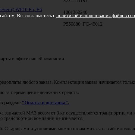
323.1111181
емент) WP10 E5, E6
1001362240
сайтом, Вы соглашаетесь с
политикой использования файлов coo
P550880, FC-45012
карты в офисе нашей компании.
едоплаты любого заказа. Комплектация заказа начинается тольк
ю за перемещение денежных средств.
в разделе
"Оплата и доставка".
авка запчастей МАЗ весом от 3 кг осуществляется транспортны
до транспортной компании не взимается.
бой. С тарифами и условиями можно ознакомиться на сайте комп