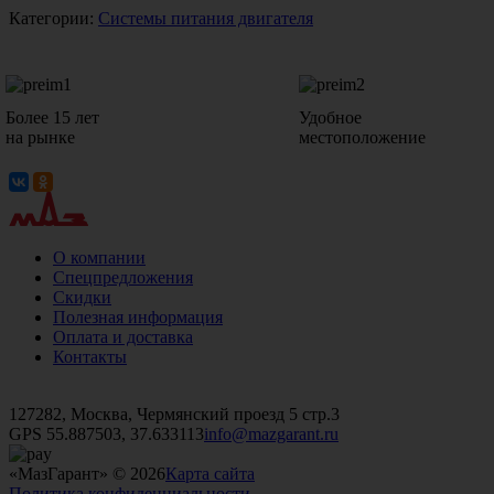
Категории:
Системы питания двигателя
Более 15 лет
Удобное
на рынке
местоположение
О компании
Спецпредложения
Скидки
Полезная информация
Оплата и доставка
Контакты
+7 (499)
476-82-09
+7 (495)
740-26-16
+7 (495)
972-32-70
127282, Москва, Чермянский проезд 5 стр.3
GPS 55.887503, 37.633113
info@mazgarant.ru
«МазГарант» © 2026
Карта сайта
Политика конфиденциальности