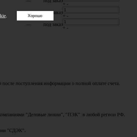
—
под заказ
+
-
—
под заказ
kie
.
+
-
Хорошо
—
под заказ
+
-
о после поступления информации о полной оплате счета.
ми компаниями "Деловые линии", "ПЭК" в любой регион РФ.
ании "СДЭК".