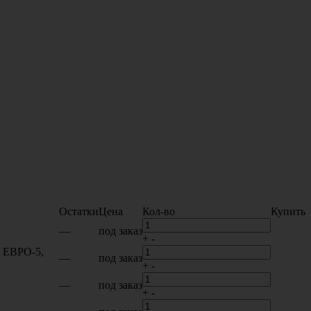
Остатки
Цена
Кол-во
Купить
—
под заказ
+
-
, ЕВРО-5,
—
под заказ
+
-
—
под заказ
+
-