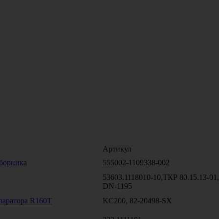
Артикул
аборника
555002-1109338-002
53603.1118010-10,ТКР 80.15.13-01
DN-1195
паратора R160T
KC200, 82-20498-SX