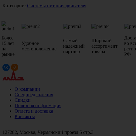
Категории:
Системы питания двигателя
Более
Дост
Самый
Широкий
15 лет
Удобное
во вс
надежный
ассортимент
на
местоположение
реги
партнер
товара
рынке
РФ
О компании
Спецпредложения
Скидки
Полезная информация
Оплата и доставка
Контакты
+7 (499)
476-82-09
+7 (495)
740-26-16
+7 (495)
972-32-70
127282, Москва, Чермянский проезд 5 стр.3