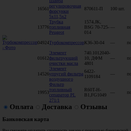
Шайба
регулировочная
16561
870611-П
100 шт.
форсунки
5х11,5х2
Трубка
1574.JK,
13776
топливная
BSG 70-725-
—
по
Peugeot
014
04924
Турбокомпрессор
К36-30-04
—
по
Элемент
740.1012040-
01612
фильтрующий
10, ДФМ
—
по
очистки масла
4801
Элемент
6422-
14526
упругий фильтра
—
по
1109184
воздушного
Фильтр
топливный
R60T-H-
19953
—
по
сепаратор PL
B1,FG1049
271/1
Оплата
Доставка
Отзывы
Банковская карта
Вы сможете оплатить стоимость заказа с помощью банковской