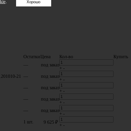
kie
.
Хорошо
Остатки
Цена
Кол-во
Купить
—
под заказ
+
-
1201010-21
—
под заказ
+
-
—
под заказ
+
-
—
под заказ
+
-
—
под заказ
+
-
1 шт.
9 625 ₽
+
-