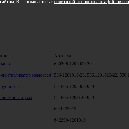
сайтом, Вы соглашаетесь с
политикой использования файлов coo
ание
Артикул
емная
630308-1203009-30
-нейтрализатор (самосвал)
536-1201010-23, 536.1201010-22, 536.
глушителя
551605-1203066-050
приемной трубы
551605-1203120-050
ь
60-1205015
ь
642290-1201010