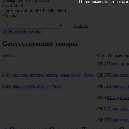
Номер:
544010-1201010
Продолжая пользоваться 
Остаток:
0
Применимость:
МАЗ 5440, 6430
Оценка:
-
+
Купить
Вернуться в каталог
Сопутствующие товары
Фото
Код
Наименов
05947
Труба при
12027
Глушитель
04852
Подвеска 
09340
Патрубок 
09017
Глушител
03677
Глушител