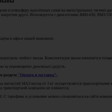
зывы
ке в атмосферу выхлопных газов на магистральных тягачах дан
уг напротив друга. Используется с двигателями ЯМЗ-650, ЯМЗ-5
карты в офисе нашей компании.
едоплаты любого заказа. Комплектация заказа начинается тольк
ю за перемещение денежных средств.
в разделе
"Оплата и доставка".
авка запчастей МАЗ весом от 3 кг осуществляется транспортны
до транспортной компании не взимается.
бой. С тарифами и условиями можно ознакомиться на сайте комп