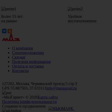
Более 15 лет
Удобное
на рынке
местоположение
О компании
Спецпредложения
Скидки
Полезная информация
Оплата и доставка
Контакты
+7 (499)
476-82-09
+7 (495)
740-26-16
+7 (495)
972-32-70
127282, Москва, Чермянский проезд 5 стр.3
GPS 55.887503, 37.633113
info@mazgarant.ru
«МазГарант» © 2026
Карта сайта
Политика конфиденциальности
Создание и продвижение