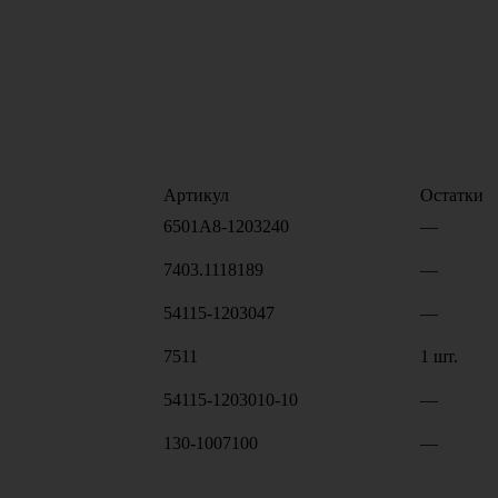
Артикул
Остатки
6501А8-1203240
—
7403.1118189
—
54115-1203047
—
7511
1 шт.
54115-1203010-10
—
130-1007100
—