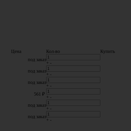
Цена
Кол-во
Купить
под заказ
+
-
под заказ
+
-
под заказ
+
-
561 ₽
+
-
под заказ
+
-
под заказ
+
-