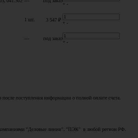
03, 041.302
—
под заказ
+
-
1 шт.
3 547 ₽
+
-
—
под заказ
+
-
о после поступления информации о полной оплате счета.
ми компаниями "Деловые линии", "ПЭК" в любой регион РФ.