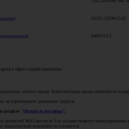
536.1203266, 041.3
анцами)
65115-1203012-02
 оцинкованный
04061VLT
карты в офисе нашей компании.
едоплаты любого заказа. Комплектация заказа начинается тольк
ю за перемещение денежных средств.
в разделе
"Оплата и доставка".
авка запчастей МАЗ весом от 3 кг осуществляется транспортны
до транспортной компании не взимается.