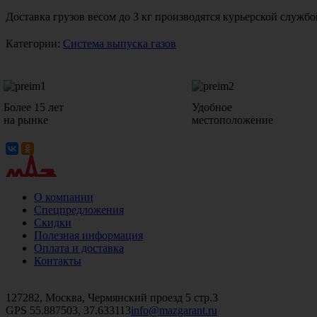
Доставка грузов весом до 3 кг производятся курьерской служ
Категории:
Система выпуска газов
Более 15 лет
Удобное
на рынке
местоположение
О компании
Спецпредложения
Скидки
Полезная информация
Оплата и доставка
Контакты
+7 (499)
476-82-09
+7 (495)
740-26-16
+7 (495)
972-32-70
127282, Москва, Чермянский проезд 5 стр.3
GPS 55.887503, 37.633113
info@mazgarant.ru