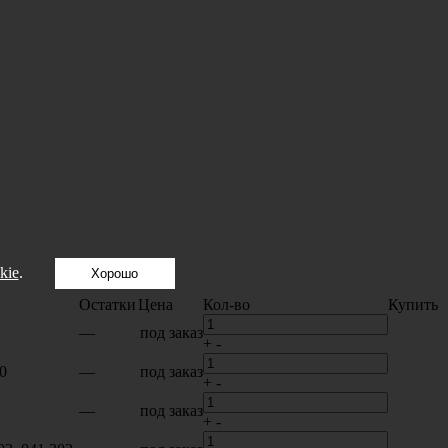
kie
.
Хорошо
Остатки
Цена
Кол-во
Купить
—
под заказ
+
-
0
—
под заказ
+
-
—
под заказ
+
-