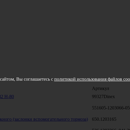
сайтом, Вы соглашаетесь с
политикой использования файлов coo
Артикул
32 H-80
99327Dinex
551605-1203066-05
кного (заслонки вспомогательного тормоза)
650.1203165