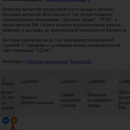
Отгрузка запчастей осуществляется со склада в Москве.
Доставка запчастей МАЗ весом от 3 кг осуществляется
транспортными компаниями "Деловые линии", "ПЭК" в
любой регион РФ. Оплата за погрузо-разгрузочные работы ,
упаковку и доставку до транспортной компании не взимается.
Доставка грузов весом до 3 кг производятся курьерской
службой. С тарифами и условиями можно ознакомиться на
сайте компании "СДЭК".
Категории:
Система охлаждения
,
Радиаторы
Более
Дост
Самый
Широкий
15 лет
Удобное
во вс
надежный
ассортимент
на
местоположение
реги
партнер
товара
рынке
РФ