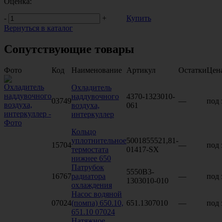
Оценка:
-
+
Купить
Вернуться в каталог
Сопутствующие товары
Фото
Код
Наименование
Артикул
Остатки
Цен
Охладитель
наддувочного
4370-1323010-
03749
—
под 
воздуха,
061
интеркуллер
Кольцо
уплотнительное
5001855521,81-
15704
—
под 
термостата
01417-SX
нижнее 650
Патрубок
5550В3-
16767
радиатора
—
под 
1303010-010
охлаждения
Насос водяной
07024
(помпа) 650.10,
651.1307010
—
под 
651.10 07024
Натяжное