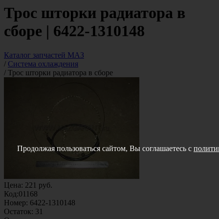
Трос шторки радиатора в
сборе | 6422-1310148
Каталог запчастей МАЗ
/
Система охлаждения
/
Трос шторки радиатора в сборе
Продолжая пользоваться сайтом, Вы соглашаетесь с
полити
Цена:
221
руб.
Код:
01168
Номер:
6422-1310148
Остаток:
31