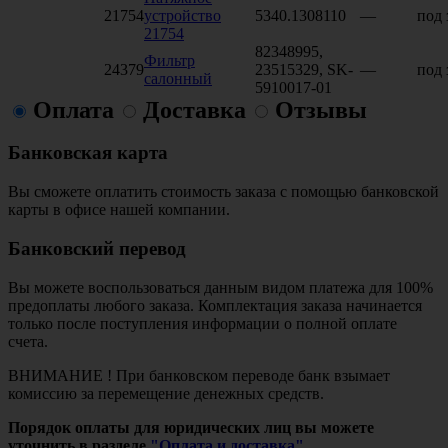
21754
устройство
5340.1308110
—
под 
21754
82348995,
Фильтр
24379
23515329, SK-
—
под 
салонный
5910017-01
Оплата
Доставка
Отзывы
Банковская карта
Вы сможете оплатить стоимость заказа с помощью банковской
карты в офисе нашей компании.
Банковский перевод
Вы можете воспользоваться данным видом платежа для 100%
предоплаты любого заказа. Комплектация заказа начинается
только после поступления информации о полной оплате
счета.
ВНИМАНИЕ ! При банковском переводе банк взымает
комиссию за перемещение денежных средств.
Порядок оплаты для юридических лиц вы можете
уточнить в разделе
"Оплата и доставка".