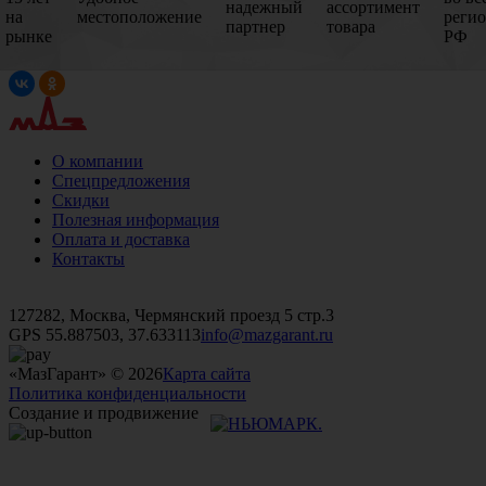
надежный
ассортимент
на
местоположение
реги
партнер
товара
рынке
РФ
О компании
Спецпредложения
Скидки
Полезная информация
Оплата и доставка
Контакты
+7 (499)
476-82-09
+7 (495)
740-26-16
+7 (495)
972-32-70
127282, Москва, Чермянский проезд 5 стр.3
GPS 55.887503, 37.633113
info@mazgarant.ru
«МазГарант» © 2026
Карта сайта
Политика конфиденциальности
Создание и продвижение