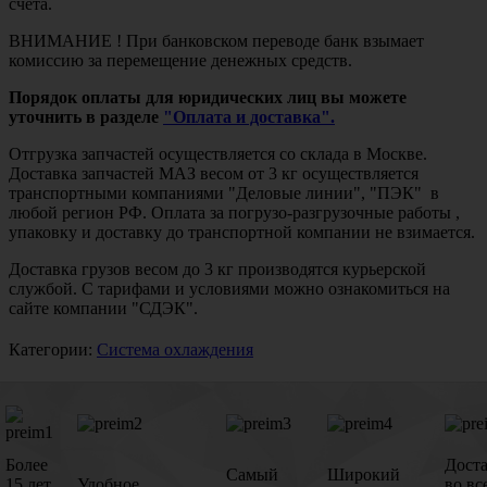
счета.
ВНИМАНИЕ ! При банковском переводе банк взымает
комиссию за перемещение денежных средств.
Порядок оплаты для юридических лиц вы можете
уточнить в разделе
"Оплата и доставка".
Отгрузка запчастей осуществляется со склада в Москве.
Доставка запчастей МАЗ весом от 3 кг осуществляется
транспортными компаниями "Деловые линии", "ПЭК" в
любой регион РФ. Оплата за погрузо-разгрузочные работы ,
упаковку и доставку до транспортной компании не взимается.
Доставка грузов весом до 3 кг производятся курьерской
службой. С тарифами и условиями можно ознакомиться на
сайте компании "СДЭК".
Категории:
Система охлаждения
Более
Дост
Самый
Широкий
15 лет
Удобное
во вс