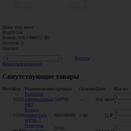
Цена:
под заказ
Код:
01534
Номер:
658.1306052-20
Остаток:
0
Оценка:
-
+
Купить
Вернуться в каталог
Сопутствующие товары
Фото
Код
Наименование
Артикул
Остатки
Цена
Кол-во
Радиатор
11221
алюминиевый
519700
—
под заказ
+
-
NRF
Кольцо
17196
термостата
680340065
1 шт.
72 ₽
+
-
WP10 ,7
Патрубок
d=50,
09760
радиатора
—
под заказ