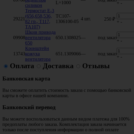
L=1000
+
-
силикон
Термостат Е-3
(656,658,536,
ТС107-
29221
4 шт.
250 ₽
82 гр., Т117,
1306100-05
+
-
ТА107)
Шкив привода
09908
вентилятора
650.1308025
—
под заказ
+
-
650
Кронштейн
13743
кожуха
651.1309066
—
под заказ
+
-
вентилятора
Оплата
Доставка
Отзывы
Банковская карта
Вы сможете оплатить стоимость заказа с помощью банковской
карты в офисе нашей компании.
Банковский перевод
Вы можете воспользоваться данным видом платежа для 100%
предоплаты любого заказа. Комплектация заказа начинается
только после поступления информации о полной оплате