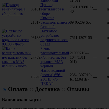
алюминий
11-011
Привод
7511.1308011-
00101
вентилятора в
—
п
40
сборе
Крышка
21517
расширительного
89-05209-SX
—
п
бачка н/о
Натяжное
устройство
03133
7511.1307155
—
п
водяного насоса
03133
Бачок
расширительный
210007104-
27759
н/о пластик без
104 (1311-
—
п
крышек МАЗ
011)
черный
Насос водяной
(помпа) 6561,
236-1307010-
18340
—
п
236НЕ н/о
Б1 (236НЕ)
ПЕКАР
Оплата
Доставка
Отзывы
Банковская карта
Вы сможете оплатить стоимость заказа с помощью банковской