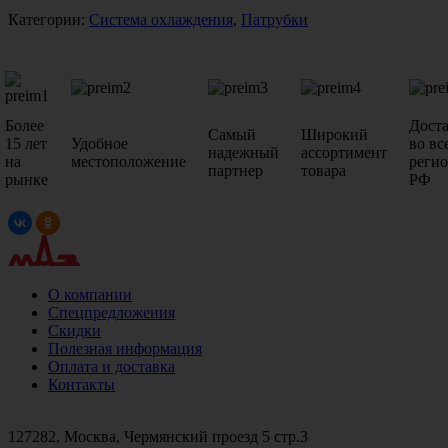
Категории:
Система охлаждения
,
Патрубки
Более
Дост
Самый
Широкий
15 лет
Удобное
во вс
надежный
ассортимент
на
местоположение
реги
партнер
товара
рынке
РФ
О компании
Спецпредложения
Скидки
Полезная информация
Оплата и доставка
Контакты
+7 (499)
476-82-09
+7 (495)
740-26-16
+7 (495)
972-32-70
127282, Москва, Чермянский проезд 5 стр.3