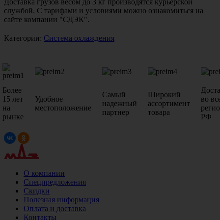
Доставка грузов весом до 3 кг производятся курьерской
службой. С тарифами и условиями можно ознакомиться на
сайте компании "СДЭК".
Категории:
Система охлаждения
Более
Дост
Самый
Широкий
15 лет
Удобное
во вс
надежный
ассортимент
на
местоположение
реги
партнер
товара
рынке
РФ
О компании
Спецпредложения
Скидки
Полезная информация
Оплата и доставка
Контакты