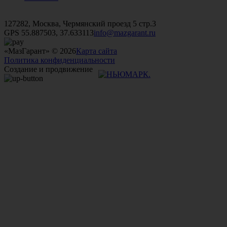
+7 (499)
476-82-09
+7 (495)
740-26-16
+7 (495)
972-32-70
127282, Москва, Чермянский проезд 5 стр.3
GPS 55.887503, 37.633113
info@mazgarant.ru
«МазГарант» © 2026
Карта сайта
Политика конфиденциальности
Создание и продвижение