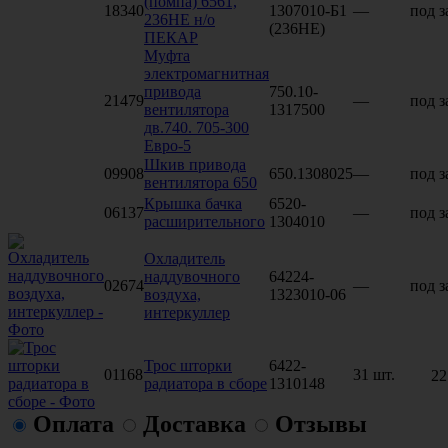
(помпа) 6561,
18340
1307010-Б1
—
под з
236НЕ н/о
(236НЕ)
ПЕКАР
Муфта
электромагнитная
привода
750.10-
21479
—
под з
вентилятора
1317500
дв.740. 705-300
Евро-5
Шкив привода
09908
650.1308025
—
под з
вентилятора 650
Крышка бачка
6520-
06137
—
под з
расширительного
1304010
Охладитель
наддувочного
64224-
02674
—
под з
воздуха,
1323010-06
интеркуллер
Трос шторки
6422-
01168
31 шт.
22
радиатора в сборе
1310148
Оплата
Доставка
Отзывы