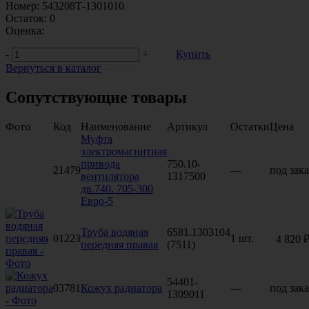
Номер:
543208Т-1301010
Остаток:
0
Оценка:
-
+
Купить
Вернуться в каталог
Сопутствующие товары
Фото
Код
Наименование
Артикул
Остатки
Цена
Муфта
электромагнитная
привода
750.10-
21479
—
под зака
вентилятора
1317500
дв.740. 705-300
Евро-5
Труба водяная
6581.1303104
01223
1 шт.
4 820 
передняя правая
(7511)
54401-
03781
Кожух радиатора
—
под зака
1309011