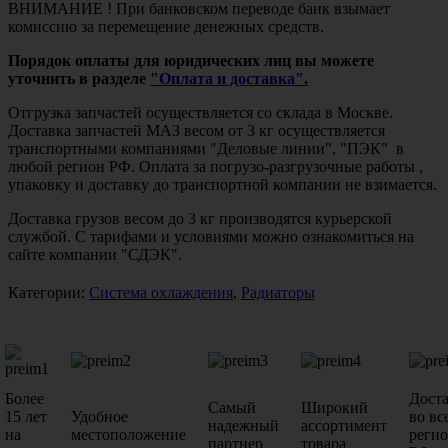
ВНИМАНИЕ ! При банковском переводе банк взымает
комиссию за перемещение денежных средств.
Порядок оплаты для юридических лиц вы можете
уточнить в разделе
"Оплата и доставка".
Отгрузка запчастей осуществляется со склада в Москве.
Доставка запчастей МАЗ весом от 3 кг осуществляется
транспортными компаниями "Деловые линии", "ПЭК" в
любой регион РФ. Оплата за погрузо-разгрузочные работы ,
упаковку и доставку до транспортной компании не взимается.
Доставка грузов весом до 3 кг производятся курьерской
службой. С тарифами и условиями можно ознакомиться на
сайте компании "СДЭК".
Категории:
Система охлаждения
,
Радиаторы
Более
Дост
Самый
Широкий
15 лет
Удобное
во вс
надежный
ассортимент
на
местоположение
реги
партнер
товара