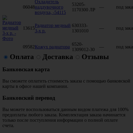
Охладитель
53205-
06048
наддувочного
—
под зака
1170300 ЛР
воздуха, -54115
Радиатор медный
630333-
13615
—
под зака
3-х р.
1301010
6520-
09582
Кожух радиатора
—
под зака
1309012-30
Оплата
Доставка
Отзывы
Банковская карта
Вы сможете оплатить стоимость заказа с помощью банковской
карты в офисе нашей компании.
Банковский перевод
Вы можете воспользоваться данным видом платежа для 100%
предоплаты любого заказа. Комплектация заказа начинается
только после поступления информации о полной оплате
счета.